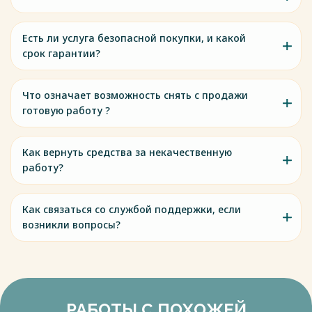
информационной системе "Единый портал
государственных и муниципальных услуг (функций)",
"Требованиями к региональным порталам государственных
Есть ли услуга безопасной покупки, и какой
и муниципальных услуг (функций)") // "Российская газета",
срок гарантии?
N 246, 02.11.2011.
Весь текст будет доступен
Что означает возможность снять с продажи
после покупки
готовую работу ?
Как вернуть средства за некачественную
работу?
Как связаться со службой поддержки, если
возникли вопросы?
РАБОТЫ С ПОХОЖЕЙ