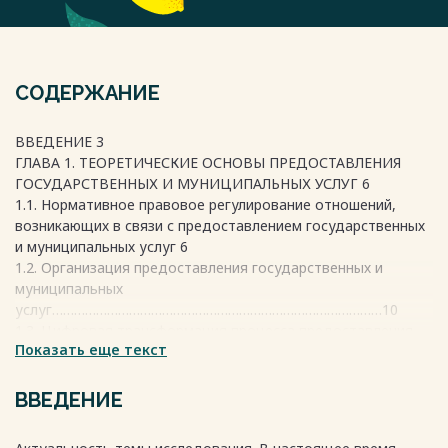
СОДЕРЖАНИЕ
ВВЕДЕНИЕ 3
ГЛАВА 1. ТЕОРЕТИЧЕСКИЕ ОСНОВЫ ПРЕДОСТАВЛЕНИЯ
ГОСУДАРСТВЕННЫХ И МУНИЦИПАЛЬНЫХ УСЛУГ 6
1.1. Нормативное правовое регулирование отношений,
возникающих в связи с предоставлением государственных
и муниципальных услуг 6
1.2. Организация предоставления государственных и
муниципальных
услуг………………………………………………………………………………10
1.3. Цифровая трансформация процесса предоставления
Показать еще текст
государственных и муниципальных услуг 18
ГЛАВА 2. ИССЛЕДОВАНИЕ ДЕЯТЕЛЬНОСТИ МАУ МФЦ
"ДМИТРОВСКИЙ" ПО ПРЕДОСТАВЛЕНИЮ
ВВЕДЕНИЕ
ГОСУДАРСТВЕННЫХ И МУНИЦИПАЛЬНЫХ УСЛУГ 27
2.1. Общая характеристика деятельности МАУ МФЦ