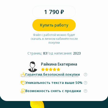
1 790 ₽
Купить работу
Файл с работой можно будет
скачать в личном кабинете после
покупки
Страниц:
83
Год написания:
2023
Райкина Екатерина
Гарантия безопасной покупки
Сообщить о нарушении авторских прав
Уникальность текста выше 50%
Возможность снять с продажи