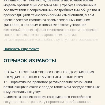
Актуальность темы исследования. В настоящее время
"Дмитровский" 27
модель организации системы МФЦ требует изменений в
2.2. Обеспечение качества по предоставлению
соответствии с современными потребностями общества и
государственных и муниципальных в МАУ МФЦ
происходящими технологическими изменениями, в том
"Дмитровский" 36
числе с учетом комплекса взаимосвязанных внешних
2.3. Оценка общей удовлетворенности граждан (населения)
факторов, к которым относятся: резкое ускорение
качеством и доступностью предоставления
изменений во всех сферах жизнедеятельности человека в
государственных и муниципальных услуг 41
связи с переходом на цифровые технологии,
ГЛАВА 3. СОВЕРШЕНСТВОВАНИЕ УПРАВЛЕНИЯ
активизировавшие масштабные культурные и социальные
ДЕЯТЕЛЬНОСТЬЮ МУНИЦИПАЛЬНОГО УЧРЕЖДЕНИЯ 51
изменения; возрастающие потребности населения в
3.1. Проблемы предоставления государственных и
Показать еще текст
получении наиболее широкого спектра услуг и сервисов в
муниципальных услуг 51
комфортных условиях в кратчайшие сроки, новые
3.2. Рекомендации, по совершенствованию деятельности
стандарты качества работы; активное внедрение
ОТРЫВОК ИЗ РАБОТЫ
муниципального учреждения сфере предоставления
цифровых технологий в сферу государственного
государственных и муниципальных
управления, в том числе в области оказания госуслуг при
услуг………………………………………………………………………………54
ГЛАВА 1. ТЕОРЕТИЧЕСКИЕ ОСНОВЫ ПРЕДОСТАВЛЕНИЯ
низкой готовности населения в использовании этих
3.3. Оценка социальной эффективности мероприятий,
ГОСУДАРСТВЕННЫХ И МУНИЦИПАЛЬНЫХ УСЛУГ
технологий, переход в «цифровую экономику»;
направленных на совершенствование деятельности
1.1. Нормативное правовое регулирование отношений,
неготовность к цифровой трансформации услуг ряда
предоставления государственных и муниципальных услуг
возникающих в связи с предоставлением государственных
органов власти регионального и, особенно,
69
и муниципальных услуг
муниципального уровня, услуги которых представлены в
ЗАКЛЮЧЕНИЕ 73
С момента возникновения современного Российского
МФЦ.
СПИСОК ИСПОЛЬЗОВАННЫХ ИСТОЧНИКОВ 77
государства в стране идут процессы преобразования
Созданная на территории Российской Федерации сеть