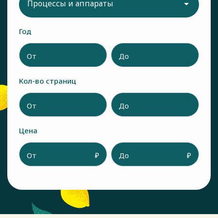
Процессы и аппараты
Год
От
До
Кол-во страниц
От
До
Цена
От
₽
До
₽