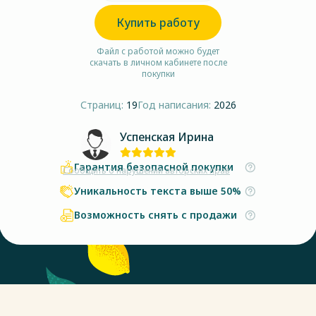
Купить работу
Файл с работой можно будет
скачать в личном кабинете после
покупки
Страниц:
19
Год написания:
2026
Успенская Ирина
Гарантия безопасной покупки
Сообщить о нарушении авторских прав
Уникальность текста выше 50%
Возможность снять с продажи