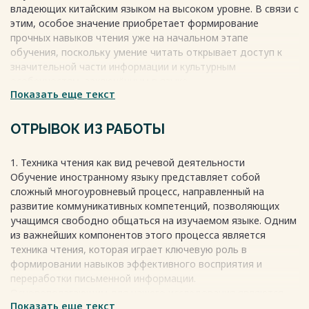
владеющих китайским языком на высоком уровне. В связи с
этим, особое значение приобретает формирование
прочных навыков чтения уже на начальном этапе
обучения, поскольку умение читать открывает доступ к
значительной части информации и культурным
особенностям, заключённым в языке.
Показать еще текст
Чтение — это не просто воспроизведение текста, а способ
погружения в языковую среду, который способствует
развитию мышления и улучшению других языковых
ОТРЫВОК ИЗ РАБОТЫ
навыков, таких как аудирование, говорение и письмо.
Однако изучение китайского языка, особенно освоение
1. Техника чтения как вид речевой деятельности
техники чтения иероглифов, представляет собой
Обучение иностранному языку представляет собой
значительную трудность для начинающих, особенно для
сложный многоуровневый процесс, направленный на
русскоязычных учащихся, из-за существенных различий
развитие коммуникативных компетенций, позволяющих
между китайской и славянской письменными системами.
учащимся свободно общаться на изучаемом языке. Одним
Для преодоления этих трудностей необходимо внедрение
из важнейших компонентов этого процесса является
специализированных методик, учитывающих специфику
техника чтения, которая играет ключевую роль в
восприятия иероглифов, принципы их запоминания и
формировании навыков эффективного восприятия и
графического воспроизведения, а также формирование
переработки письменной информации.
навыков осознанного чтения. Сегодня существует
Основополагающим для нашего исследования являются
множество подходов к обучению китайскому языку, но не
Показать еще текст
понятия «чтение» и «техника чтения».