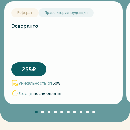
Реферат
Право и юриспруденция
Эсперанто.
255
₽
Уникальность от
50%
Доступ
после оплаты