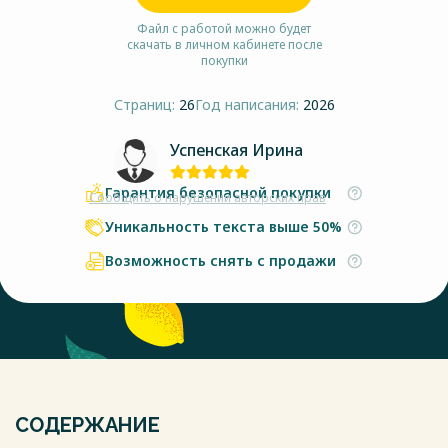
Файл с работой можно будет
скачать в личном кабинете после
покупки
Страниц:
26
Год написания:
2026
Успенская Ирина
Гарантия безопасной покупки
Сообщить о нарушении авторских прав
Уникальность текста выше 50%
Возможность снять с продажи
СОДЕРЖАНИЕ