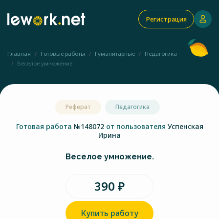
Регистрация
Главная
Готовые работы
Гуманитарные
Педагогика
Веселое умножение.
Реферат
Педагогика
Готовая работа
№148072
от пользователя
Успенская
Ирина
Веселое умножение.
390 ₽
Купить работу