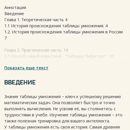
Аннотация
Введение
Глава 1. Теоретическая часть 4
1.1 История происхождения таблицы умножения. 4
1.2. История происхождения таблицы умножения в России
7
Глава 2. Практическая часть. 10
2.1 Способ самый известный - “Таблица Пифагора” . 10
2.2 Умножение на пальцах. 11
Показать еще текст
2.3 Стихотворный способ умножения. 14
2.4 Способ “зубрежки” 15
2.5 Игровой способ. 16
ВВЕДЕНИЕ
Глава 3. Анкетирование. 17
Знание таблицы умножения – ключ к успешному решению
3.1 Результат. 17
математических задач. Она позволяет быстро и точно
выполнять вычисления. Не усвоив её, вы столкнетесь с
Заключение. 18
трудностями в учебе. Изучение таблицы умножения – это
также полезная тренировка для вашего интеллекта.
Литература: 19
У таблицы умножения есть своя история. Самая древняя
Приложение №1 20