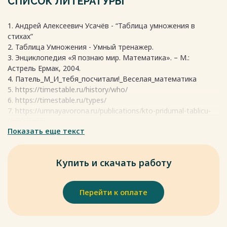
СПИСОК ЛИТЕРАТУРЫ
В Индии тоже нашли прообразы таблицы, которым больше
3000 лет. В Китае археологи обнаружили дощечки с
1. Андрей Алексеевич Усачёв - “Таблица умножения в
таблицей возрастом около 2700 лет. Есть еще
стихах”
предположение, что таблица из Китая с караванами
2. Таблица Умножения - Умный тренажер.
попала в Индию, а потом пропутешествовала в Азию.
3. Энциклопедия «Я познаю мир. Математика». – М.:
Астрель Ермак, 2004.
А так выглядела таблица умножения в древнем Китае.
4. Патель_М_И_тебя_посчитали!_Веселая_математика
Полоски из бамбука, собранные в правильном порядке,
5. https://timestable.ru/history/who/
которые показывают таблицу умножения до 99.
6. https://timestable.ru/types/
Каждая полоска имеет 7-12 мм в ширину и 50 см в длину,
7. https://umnayavorona.ru/publications/kto-pridumal-tablicu-
на которой черной тушью нанесена вертикальная линия
umnojeniya
каллиграфии древнего Китая.
Показать еще текст
Открытие таблицы умножения приписывают Пифагору,
Весь текст будет доступен
после покупки
поэтому в России и в Европе таблицу умножения называют
«таблица Пифагора». На самом деле впервые таблицу в
Купить и скачать работу
привычном для нас виде изобразил Никомах Герасский,
греческий учёный, и только потом её стали связывать с
именем Пифагора.
Перейти к оплате
Весь текст будет доступен
после покупки