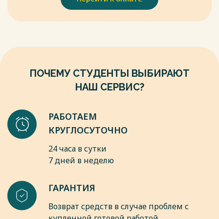
Весь текст будет доступен
после покупки
компетентность - владение, обладание человеком
самостоятельной работы обучающиеся допускают ошибки
соответствующей компетенцией, включающей его
по причине непонимания формулировки задания.
личностное отношение к ней и предмету деятельности".3
Весь текст будет доступен
после покупки
Весь текст будет доступен
после покупки
ПОЧЕМУ СТУДЕНТЫ ВЫБИРАЮТ
НАШ СЕРВИС?
РАБОТАЕМ
КРУГЛОСУТОЧНО
24 часа в сутки
7 дней в неделю
ГАРАНТИЯ
Возврат средств в случае проблем с
купленной готовой работой