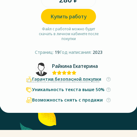
Купить работу
Файл с работой можно будет
скачать в личном кабинете после
покупки
Страниц:
19
Год написания:
2023
Райкина Екатерина
Гарантия безопасной покупки
Сообщить о нарушении авторских прав
Уникальность текста выше 50%
Возможность снять с продажи