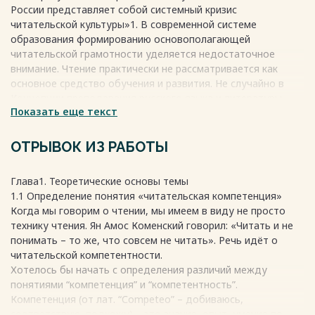
России представляет собой системный кризис
читательской культуры»1. В современной системе
образования формированию основополагающей
читательской грамотности уделяется недостаточное
внимание. Чтение практически не рассматривается как
основное средство обучения и развития. Не случайно в
Концепции преподавания русского языка и литературы,
Показать еще текст
утвержденной Постановлением Правительства Российской
Федерации от 9 апреля 2016 года № 637-р, особое
внимание уделяется проблеме формирования
ОТРЫВОК ИЗ РАБОТЫ
читательской компетенции обучающихся.
В современном обществе, с большим темпом
Глава1. Теоретические основы темы
увеличивается количество потоков информации и объем
1.1 Определение понятия «читательская компетенция»
самой информации из-за этого наблюдается снижение
Когда мы говорим о чтении, мы имеем в виду не просто
уровня читательской компетенции. И сегодня, когда одним
технику чтения. Ян Амос Коменский говорил: «Читать и не
из главных критериев успеха становится доступ к
понимать – то же, что совсем не читать». Речь идёт о
информации и умение ее эффективно переработать, перед
читательской компетентности.
современным учителем стоит задача по формированию у
Хотелось бы начать с определения различий между
учащихся социально- необходимого уровня читательской
понятиями “компетенция” и “компетентность”.
грамотности.
Компетенция (от лат. “Соmреtео” – добиваюсь,
Актуальность моей курсовой работы обусловлена
соответствую, подхожу) – это знание, опыт, умение по