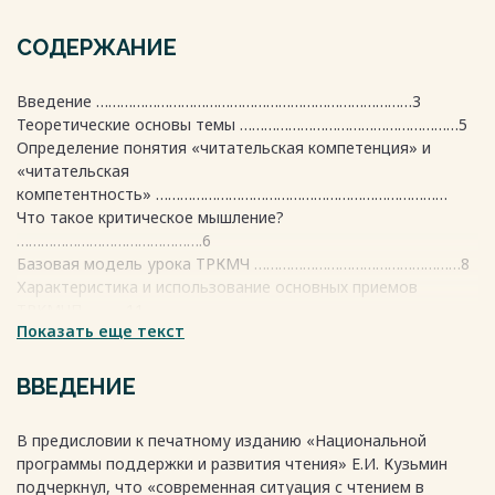
СОДЕРЖАНИЕ
Введение ……………………………………………………………………3
Теоретические основы темы ………………………………………………5
Определение понятия «читательская компетенция» и
«читательская
компетентность» ………………………………………………………………
Что такое критическое мышление?
……………………………………….6
Базовая модель урока ТРКМЧ ……………………………………………8
Характеристика и использование основных приемов
ТРКМЧП ……….11
Показать еще текст
Заключение ………………………………………………………………….18
Список литературы …………………………………………………………19
ВВЕДЕНИЕ
Весь текст будет доступен
после покупки
В предисловии к печатному изданию «Национальной
программы поддержки и развития чтения» Е.И. Кузьмин
подчеркнул, что «современная ситуация с чтением в