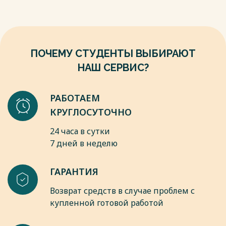
Учебное пособие/ А.Я. Кибанова. – 4-е издание. – М.:
ИНФРА–М, 2016.
8. Лукашевич В.В. Основы управления персоналом / В.В.
Лукашевич. – М.: Дашков и К, 2017.
ПОЧЕМУ СТУДЕНТЫ ВЫБИРАЮТ
Весь текст будет доступен
после покупки
НАШ СЕРВИС?
РАБОТАЕМ
КРУГЛОСУТОЧНО
24 часа в сутки
7 дней в неделю
ГАРАНТИЯ
Возврат средств в случае проблем с
купленной готовой работой