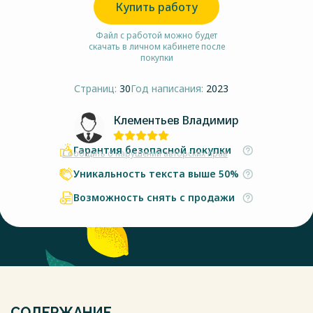
Купить работу
Файл с работой можно будет
скачать в личном кабинете после
покупки
Страниц:
30
Год написания:
2023
Клементьев Владимир
Гарантия безопасной покупки
Сообщить о нарушении авторских прав
Уникальность текста выше 50%
Возможность снять с продажи
СОДЕРЖАНИЕ