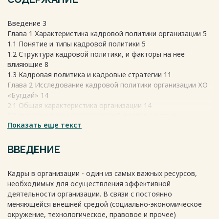
Введение 3
Глава 1 Характеристика кадровой политики организации 5
1.1 Понятие и типы кадровой политики 5
1.2 Структура кадровой политики, и факторы на нее
влияющие 8
1.3 Кадровая политика и кадровые стратегии 11
Глава 2 Исследование кадровой политики организации ХО
«Бугдай» 14
2.1 Общая характеристика организации 14
2.2 Анализ основных показателей деятельности и
Показать еще текст
организационной структуры организации 17
2.3 Анализ кадрового состава организации 21
2.4 Исследование кадровой политики организации 22
ВВЕДЕНИЕ
Заключение 28
Список использованных источников 30
Кадры в организации - один из самых важных ресурсов,
необходимых для осуществления эффективной
деятельности организации. В связи с постоянно
Весь текст будет доступен
после покупки
меняющейся внешней средой (социально-экономическое
окружение, технологическое, правовое и прочее)