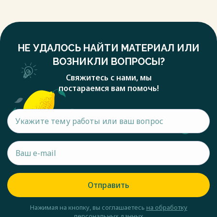
Благовещенск. Имеет линии связи 110 кВ с ПС 220 кВ
Благовещенская, ПС 110 кВ Центральная, ПС 110 кВ
Западная. На всех линиях связи установлены устройства
АОПО.
НЕ УДАЛОСЬ НАЙТИ МАТЕРИАЛ ИЛИ
РУ ВН 110 кВ представлено схемой: «Две рабочие
секционированные и обходная система шин». Имеет три
ВОЗНИКЛИ ВОПРОСЫ?
стороны напряжения 110/10/6 кВ.
Свяжитесь с нами, мы
Станция включает: три турбоагрегата ст. №1 типа ПТ-60-
постараемся вам помочь!
130/13 и ст. №2, 3 типа Т-110/120-130; четыре
энергетических котла типа БКЗ-420-140-7; два водогрейных
котла типа КВГМ-100. Основное топливо – бурый уголь
Райчихинского, Ерковецкого и Харанорского
месторождений.
Установленные электрическая мощность станции — 404
МВт, тепловая — 1005 Гкал/ч. Благовещенская ТЭЦ
построена в 1976 году, строительство второй очереди
завершено в 2016 году. Благовещенская ТЭЦ снабжает
энергией промышленные предприятия и жителей города, а
Отправить
также является базовым предприятием для амурских
учебных заведений, выпускающих энергетиков.
Нажимая на кнопку, вы соглашаетесь
на обработку
Весь текст будет доступен
после покупки
персональных данных