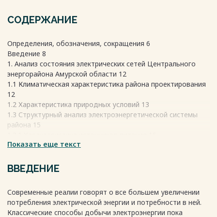
СОДЕРЖАНИЕ
Определения, обозначения, сокращения 6
Введение 8
1. Анализ состояния электрических сетей Центрального
энергорайона Амурской области 12
1.1 Климатическая характеристика района проектирования
12
1.2 Характеристика природных условий 13
1.3 Структурный анализ электроэнергетической системы
района 15
1.3.1 Характеристика источников питания 15
Показать еще текст
1.3.2 Структурный анализ линий электропередач 20
1.3.3 Структурный анализ подстанций 22
1.3.4 Структурный анализ средств компенсации реактивной
ВВЕДЕНИЕ
мощности 29
1.4 Характеристика потребителей 29
Современные реалии говорят о все большем увеличении
1.5 Фактический баланс мощности 30
потребления электрической энергии и потребности в ней.
1.6 Расчёт и анализ установившихся режимов
Классические способы добычи электроэнергии пока
существующей сети 31