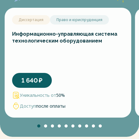
разнородности геотектонических областей территории. В
местах сочленения разнородных геологических структур
толчки наиболее часты. Так что во многих горных областях
Диссертация
Право и юриспруденция
Приамурья наблюдаются последствия обвалов, вызванных
сейсмической активностью. Значение в формировании
рельефов области имеют обвально-осыпные процессы, но
Информационно-управляющая система
главным фактором современного рельефообразования
технологическим оборудованием
остаётся вода.
1.3 Структурный анализ электроэнергетической системы
района
Для проведения структурного анализа необходимо
подробно рассмотреть электрические сети данного
района. Для этого проведем:
1 640
₽
- характеристику источников питания;
- структурный анализ линий электропередач;
Уникальность от
50%
- структурный анализ подстанций;
- структурный анализ СКРМ
Доступ
после оплаты
1.3.1 Характеристика источников питания
В рассматриваемого районе расположены 2 станции:
Благовещенская ТЭЦ и Райчихинская ГРЭС.
Благовещенская ТЭЦ
Тепловая электростанция на окраине города