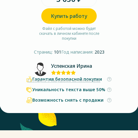
Купить работу
Файл с работой можно будет
скачать в личном кабинете после
покупки
Страниц:
101
Год написания:
2023
Успенская Ирина
Гарантия безопасной покупки
Сообщить о нарушении авторских прав
Уникальность текста выше 50%
Возможность снять с продажи