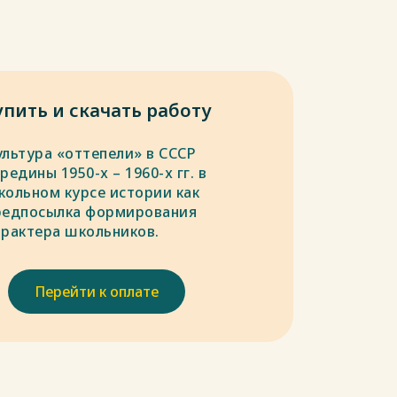
упить и скачать работу
ультура «оттепели» в СССР
редины 1950-х – 1960-х гг. в
кольном курсе истории как
редпосылка формирования
арактера школьников.
Перейти к оплате