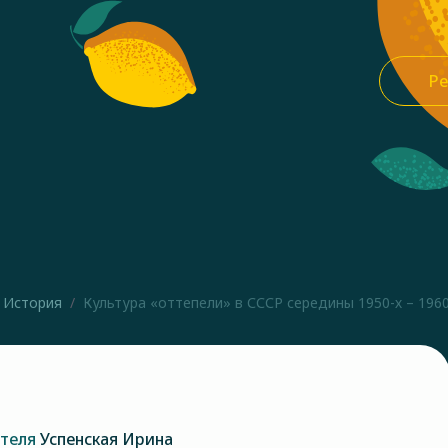
Ре
История
Культура «оттепели» в СССР середины 1950-х – 1960-
ателя
Успенская Ирина