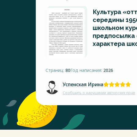
Культура «от
середины 1950-
школьном кур
предпосылка
характера шк
Страниц:
80
Год написания:
2026
Успенская Ирина
Сообщить о нарушении авторских прав