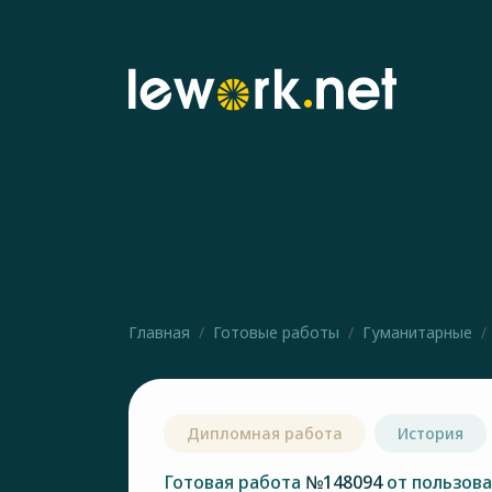
Главная
Готовые работы
Гуманитарные
Дипломная работа
История
Готовая работа
№148094
от пользов