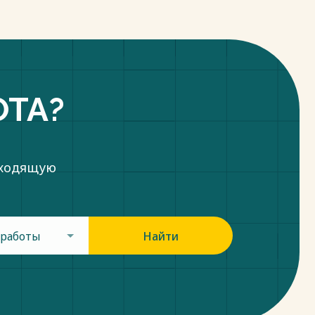
ОТА?
дходящую
 работы
Найти