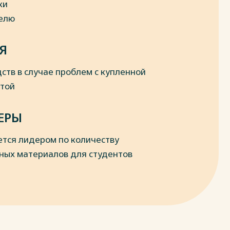
ки
делю
Я
ств в случае проблем с купленной
отой
ЕРЫ
ется лидером по количеству
ных материалов для студентов