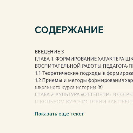
СОДЕРЖАНИЕ
ВВЕДЕНИЕ 3
ГЛАВА 1. ФОРМИРОВАНИЕ ХАРАКТЕРА 
ВОСПИТАТЕЛЬНОЙ РАБОТЫ ПЕДАГОГА-П
1.1 Теоретические подходы к формиров
1.2 Приемы и методы формирования хар
школьного курса истории 30
ГЛАВА 2. КУЛЬТУРА «ОТТЕПЕЛИ» В СССР СЕ
ШКОЛЬНОМ КУРСЕ ИСТОРИИ КАК ПРЕ
ХАРАКТЕРА ШКОЛЬНИКОВ 38
Показать еще текст
2.1. «Оттепель» в СССР как социокульту
2.2. Место и значение труда в смыслово
примере художественного кинематограф