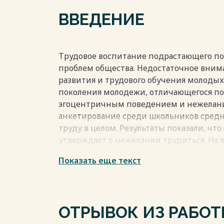
ГЛАВА 3. ЭЛЕКТИВНЫЙ КУРС ДЛЯ ШКОЛЬ
ВВЕДЕНИЕ
ЗАКЛЮЧЕНИЕ 75
ИСТОЧНИКИ И ЛИТЕРАТУРА 78
ПРИЛОЖЕНИЕ 79
Трудовое воспитание подрастающего по
проблем общества. Недостаточное вним
Весь текст будет доступен
после поку
развития и трудового обучения молоды
поколения молодежи, отличающегося 
эгоцентричным поведением и нежелани
анкетирование среди школьников средн
труду в целом. Результаты показали, чт
утверждает о нежелании трудиться. На 
% опрошенных ответили утвердительно,
Показать еще текст
трудиться не любят. По данным Росстата
наблюдается любопытная тенденция: ко
подростков значительно уменьшилось. В
зарегистрировано около 417 тысяч работни
ОТРЫВОК ИЗ РАБО
2022 году это число упало на 35%, состав