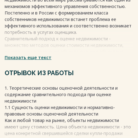
организации………………………………..24
механизмов эффективного управления собственностью.
2.2 Анализ этапов проведения оценочной деятельности
Постепенно и в России с формированием класса
недвижимости...28
собственников недвижимости встанет проблема ее
2.3 Оценка жилой недвижимости сравнительным
эффективного использования и соответственно возникает
подходом......................31
потребность в услугах оценщика.
ЗАКЛЮЧЕНИЕ……………………………………………………………....42
Сравнительный подход к оценке недвижимости -
СПИСОК ИСПОЛЬЗОВАННЫХ
множество методов оценки стоимости недвижимости,
ИСТОЧНИКОВ………………………...45
основанных на сравнении объекта оценки с объектами
ПРИЛОЖЕНИЕ А……………………………………………………………48
Показать еще текст
аналогами, в отношении которых имеются данные о ценах
ПРИЛОЖЕНИЕ Б……………………………………………………………51
сделок с ними.
Весь текст будет доступен
после покупки
В основе оценки недвижимости по сравнительному
ОТРЫВОК ИЗ РАБОТЫ
подходу лежит принцип замещения. Согласно этому
принципу, стоимость оцениваемого объекта
1. Теоретические основы оценочной деятельности и
ограничивается ценой, которую независимый инвестор
содержание сравнительного подхода при оценке
готов заплатить за аналогичный объект недвижимости,
недвижимости
имеющий сопоставимую полезность и востребованность.
1.1 Сущность оценки недвижимости и нормативно-
Объективность расчетов по сравнительному подходу
правовые основы оценочной деятельности
существенно зависит от активности рынка.
Как и любой товар на рынке, объекты недвижимости
«Сравнительный подход используют для оценки жилой и
имеют цену стоимость. Цена объекта недвижимости - это
коммерческой недвижимости, сложнее его применить для
цена конкретной свершившейся сделки купли-продажи
оценки специализированных объектов недвижимости,