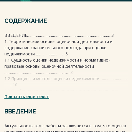
СОДЕРЖАНИЕ
ВВЕДЕНИЕ……………………………………………………………………3
1. Теоретические основы оценочной деятельности и
содержание сравнительного подхода при оценке
недвижимости …….………………...6
1.1 Сущность оценки недвижимости и нормативно-
правовые основы оценочной деятельности
……………………………………………….….....6
1.2 Принципы и методы оценки недвижимости …………………….
……..10
1.3 Особенности и условия применения сравнительного
Показать еще текст
подхода в оценке недвижимости
……………………….............................................................17
2. Оценка стоимости жилой недвижимости методом
ВВЕДЕНИЕ
сравнительного подхода на примере ООО «Евразийский
союз оценщиков»……………...24
Актуальность темы работы заключается в том, что оценка
2.1 Основные характеристики
недвижимости во всем мире рассматриваются как один из