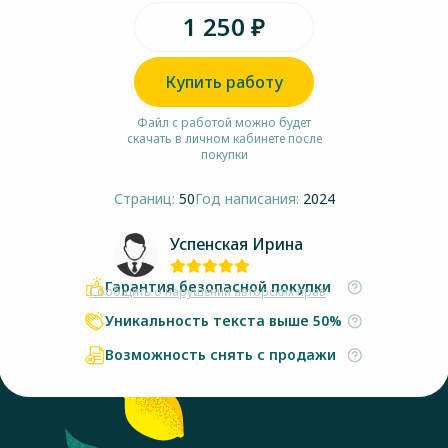
1 250 ₽
Купить работу
Файл с работой можно будет
скачать в личном кабинете после
покупки
Страниц:
50
Год написания:
2024
Успенская Ирина
Гарантия безопасной покупки
Сообщить о нарушении авторских прав
Уникальность текста выше 50%
Возможность снять с продажи