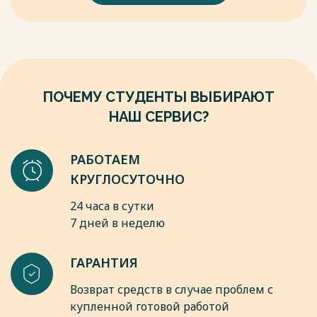
туризме: учеб. Пособие / Г. М. Дехтярь, Кабытов П.С. - Изд.
как лучше распоряжаться своими средствами;
2-е, перераб. И доп. - М.: Финансы и статистика: ИНФРА-М,
как добиться максимальной прибыли при минимальной
2019. - 368 с. - текст: непосредственный.
стоимости;
6. Дмитриева, Э.Я. Учебное пособие: Самарская область.
как создавать команду персонала для осуществления
Издание третье. - Самара: Самар. Дом печати, 2018. - 440 с.
проекта;
- текст: непосредственный.
как мотивировать сотрудников к эффективной работе;
ПОЧЕМУ СТУДЕНТЫ ВЫБИРАЮТ
как избегать конфликтов в команде проектов.
Весь текст будет доступен
после покупки
НАШ СЕРВИС?
Весь текст будет доступен
после покупки
РАБОТАЕМ
КРУГЛОСУТОЧНО
24 часа в сутки
7 дней в неделю
ГАРАНТИЯ
Возврат средств в случае проблем с
купленной готовой работой