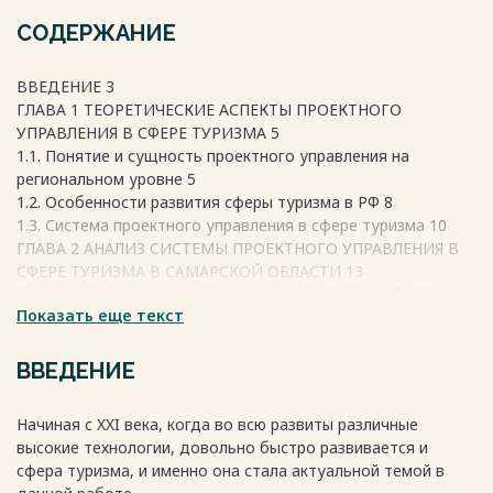
СОДЕРЖАНИЕ
ВВЕДЕНИЕ 3
ГЛАВА 1 ТЕОРЕТИЧЕСКИЕ АСПЕКТЫ ПРОЕКТНОГО
УПРАВЛЕНИЯ В СФЕРЕ ТУРИЗМА 5
1.1. Понятие и сущность проектного управления на
региональном уровне 5
1.2. Особенности развития сферы туризма в РФ 8
1.3. Система проектного управления в сфере туризма 10
ГЛАВА 2 АНАЛИЗ СИСТЕМЫ ПРОЕКТНОГО УПРАВЛЕНИЯ В
СФЕРЕ ТУРИЗМА В САМАРСКОЙ ОБЛАСТИ 13
2.1. Анализ туристического потенциала Самарской области
Показать еще текст
13
2.2. Система государственного управления сферой туризма
в Самарской области 20
ВВЕДЕНИЕ
2.3. Региональные особенности реализации проектов в
сфере туризма 21
Начиная с XXI века, когда во всю развиты различные
ГЛАВА 3 СОВЕРШЕНСТВОВАНИЕ СИСТЕМЫ ПРОЕКТНОГО
высокие технологии, довольно быстро развивается и
УПРАВЛЕНИЯ В СФЕРЕ ТУРИЗМА В САМАРСКОЙ ОБЛАСТИ
сфера туризма, и именно она стала актуальной темой в
22