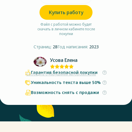
Купить работу
Файл с работой можно будет
скачать в личном кабинете после
покупки
Страниц:
28
Год написания:
2023
Усова Елена
Гарантия безопасной покупки
Сообщить о нарушении авторских прав
Уникальность текста выше 50%
Возможность снять с продажи