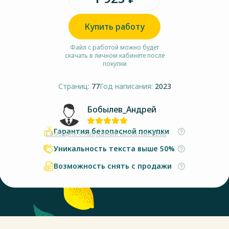
Купить работу
Файл с работой можно будет
скачать в личном кабинете после
покупки
Страниц:
77
Год написания:
2023
Бобылев_Андрей
Гарантия безопасной покупки
Сообщить о нарушении авторских прав
Уникальность текста выше 50%
Возможность снять с продажи