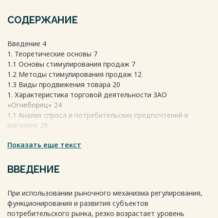
СОДЕРЖАНИЕ
Введение 4
1. Теоретические основы 7
1.1 Основы стимулирования продаж 7
1.2 Методы стимулирования продаж 12
1.3 Виды продвижения товара 20
1. Характеристика торговой деятельности ЗАО
«Огнеборец» 24
1.1 Анализ спроса и потребительских предпочтений в
магазине 28
2.2 Анализ предприятия 31
Показать еще текст
2.3 Исследование потребителей 32
2.4 Анализ конкурентов на рынке города 34
2.5 Развитие конкурентоспособности бизнеса, товара или
ВВЕДЕНИЕ
услуги 39
2.6 SWOT - анализ 41
При использовании рыночного механизма регулирования,
3. Предложения по совершенствованию организации и
функционирования и развития субъектов
стимулирования продаж 43
потребительского рынка, резко возрастает уровень
3.1 Разработка креативных мероприятий по