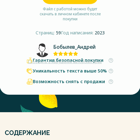
Файл с работой можно будет
скачать в личном кабинете после
покупки
Страниц:
59
Год написания:
2023
Бобылев_Андрей
Гарантия безопасной покупки
Сообщить о нарушении авторских прав
Уникальность текста выше 50%
Возможность снять с продажи
СОДЕРЖАНИЕ