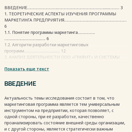
ВВЕДЕНИЕ………………………..…………………………………….......……… 3
1. ТЕОРЕТИЧЕСКИЕ АСПЕКТЫ ИЗУЧЕНИЯ ПРОГРАММЫ
МАРКЕТИНГА ПРЕДПРИЯТИЯ………………….………………………………
6
1.1. Понятие программы маркетинга…………….
………………………….....…. 6
1.2. Алгоритм разработки маркетинговых
программ……………………........... 12
2. АНАЛИЗ ДЕЯТЕЛЬНОСТИ ООО «ГРАФИТ» И СИСТЕМЫ
МАРКЕТИНГА…………………………………………………………..…….…...21
Показать еще текст
2.1. Краткая характеристика ООО
«Графит»……………………………...…..…21
2.2. Анализ маркетинговой деятельности ООО
ВВЕДЕНИЕ
«Графит»………….……..….…26
3. РАЗРАБОТКА МЕРОПРИЯТИЙ ПО
Актуальность темы исследования состоит в том, что
СОВЕРШЕНСТВОВАНИЮ ПРОГРАММЫ МАРКЕТИНГА
маркетинговая программа является тем универсальным
ИССЛЕДУЕМОГО ПРЕДПРИЯТИЯ…….......33
инструментом на предприятии, которая позволяет, с
3.1. Обоснование и разработка программы маркетинга ООО
одной стороны, при её разработке, качественно
«Графит» …..….33
проанализировать состояние внешней среды организации,
3.2. Оценка эффективности разработанной программы
и с другой стороны, является стратегически важным
маркетинга……..….... 40