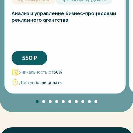
ресурсы, конкретные мероприятия.
При выборе концепции развития предприятия нужно
учитывать принципы, которые оказывают влияние на
Анализ и управление бизнес-процессами
формирование программы маркетинга, среди которых
рекламного агентства
решающее значение имеют:
- поставщики, обеспечивающие предприятие ресурсами
для производства, среди которых необходимо найти тех,
кто предоставит наилучшее качество за наименьшую
плату;
- посредники, которые оценят свои услуги за приемлемую
550
₽
цену;
- технологическое изучение процесса производства, а
Уникальность от
50%
также применение на практике передовых новаторских
технологий;
Доступ
после оплаты
- социально-экономические факторы, когда необходимо
учитывать потребности рынка, а также ценовую политику
производимой продукции предприятия.
Именно от этого фактора зависит ценовая стратегия,
которую выберет фирма; - аппаратные ресурсы и
возможности самого предприятия; - основная концепция,
которая выбрана предприятием, ее цели и пути к их
достижению [9]. В настоящее время основной упор