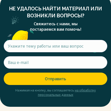
делается на формирование ориентированной на рынок
НЕ УДАЛОСЬ НАЙТИ МАТЕРИАЛ ИЛИ
эффективной организационной и управленческой системы,
и распределение в соответствии с этим управленческих
ВОЗНИКЛИ ВОПРОСЫ?
ресурсов. Иначе говоря, сейчас программы маркетинга
Свяжитесь с нами, мы
рассматривается как объединенная система организации
постараемся вам помочь!
всей работы фирмы. При формировании программы
маркетинга фирмы, прежде всего, учитывают следующие
четыре группы основных факторов:
1. Тенденции развития спроса и внешней маркетинговой
среды, а именно:
- рыночный спрос;
- запросы потребителей;
- система товародвижения;
- правовое регулирование;
- тенденции в деловых кругах;
Отправить
- условия территориального размещения.
2. Состояние и особенности конкурентной борьбы на
Нажимая на кнопку, вы соглашаетесь
на обработку
рынке, основные фирмы-конкуренты и стратегические
персональных данных
направления их деятельности с помощью мониторинга.
Мониторинг – это непрерывное слежение за состоянием
окружающей среды, с целью предупреждения