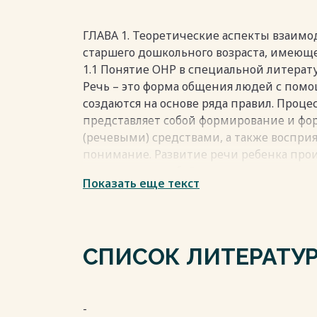
сотрудничество с семьей, на оказание 
повышение компетенции родителей в 
способностей ребенка и необходимой к
ГЛАВА 1. Теоретические аспекты взаимо
Весь текст будет доступен
после поку
старшего дошкольного возраста, имеющ
1.1 Понятие ОНР в специальной литерат
Речь – это форма общения людей с пом
создаются на основе ряда правил. Проц
представляет собой формирование и ф
(речевыми) средствами, а также воспри
понимание. Развитие речи ребенка про
представляет собой направленное, зак
Показать еще текст
явления, которое приводит к появлению 
В компоненты речевой системы включа
звукопроизношение, словарный запас, г
ритмико-слоговую структуру речи и свя
СПИСОК ЛИТЕРАТУ
играет важную роль в структуре речи.
Фонематический слух - это способность 
синтезировать речевые звуки, которая
помогает формировать у ребенка навык
-