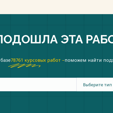
ПОДОШЛА ЭТА РАБ
 базе
78761 курсовых работ –
поможем найти по
Выберите тип