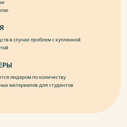
ки
делю
Я
ств в случае проблем с купленной
отой
ЕРЫ
ется лидером по количеству
ных материалов для студентов