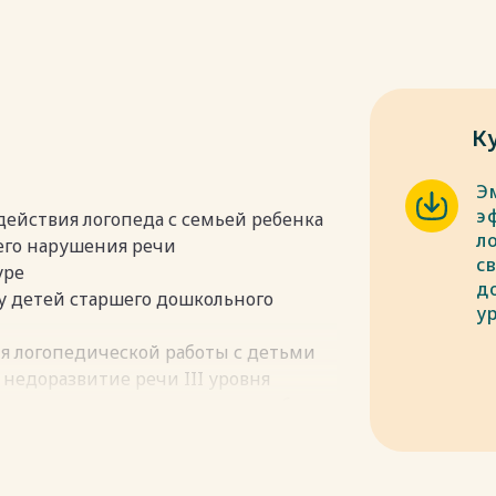
К
Э
э
действия логопеда с семьей ребенка
л
его нарушения речи
с
уре
д
 у детей старшего дошкольного
у
ля логопедической работы с детьми
 недоразвитие речи III уровня
лияние на развитие личности ребенка
ции нарушений речи дошкольников с