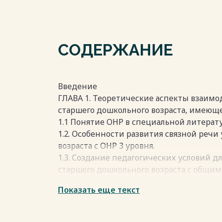
СОДЕРЖАНИЕ
Введение
ГЛАВА 1. Теоретические аспекты взаимо
старшего дошкольного возраста, имеющ
1.1 Понятие ОНР в специальной литерат
1.2. Особенности развития связной речи
возраста с ОНР 3 уровня.
1.3. Создание педагогических условий д
старшего дошкольного возраста с общим
1.4. Стили семейного воспитания и их в
Показать еще текст
с нарушением речи.
1.5. Включение семьи в процесс коррек
общим недоразвитием речи