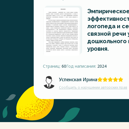
Эмпирическое
эффективност
логопеда и с
связной речи 
дошкольного 
уровня.
Страниц:
60
Год написания:
2024
Успенская Ирина
Сообщить о нарушении авторских прав