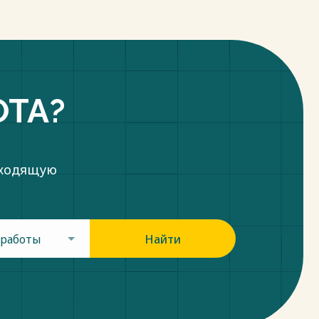
ОТА?
дходящую
 работы
Найти