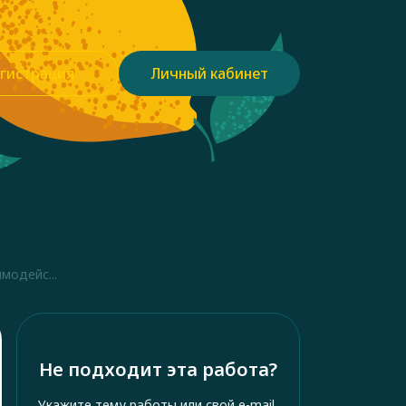
гистрация
Личный кабинет
модейс...
Не подходит эта работа?
Укажите тему работы или свой e-mail,