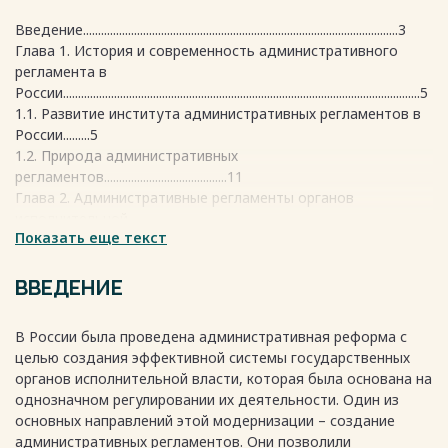
Введение.........................................................................................................3
Глава 1. История и современность административного
регламента в
России.......................................................................................................................5
1.1. Развитие института административных регламентов в
России.........5
1.2. Природа административных
регламентов.........................................11
Глава 2. Административные регламенты органов
исполнительной
Показать еще текст
власти......................................................................................................................15
2.1. Понятие, признаки и содержание административных
регламентов органов исполнительной
ВВЕДЕНИЕ
власти..........................................................................15
2.2. Проблемы разграничения административных
В России была проведена административная реформа с
регламентов исполнения органами исполнительной власти
целью создания эффективной системы государственных
государственных функций и административных
органов исполнительной власти, которая была основана на
регламентов предоставления органами исполнительной
однозначном регулировании их деятельности. Один из
власти государственных (публичных)
основных направлений этой модернизации – создание
услуг......................................................25
административных регламентов. Они позволили