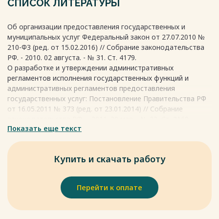
СПИСОК ЛИТЕРАТУРЫ
оптимизация, борьба с коррупцией и улучшение
взаимодействия органов власти с обществом.
Об организации предоставления государственных и
Весь текст будет доступен
после покупки
муниципальных услуг Федеральный закон от 27.07.2010 №
210-ФЗ (ред. от 15.02.2016) // Собрание законодательства
РФ. - 2010. 02 августа. - № 31. Ст. 4179.
О разработке и утверждении административных
регламентов исполнения государственных функций и
административных регламентов предоставления
государственных услуг: Постановление Правительства РФ
от 16.05.2011 № 373 (ред. от 23.01.2014) // Собрание
законодательства РФ. – 2011. 30 мая. - № 22, Ст. 3169.
Показать еще текст
Об утверждении Административного регламента
исполнения Министерством юстиции Российской
Федерации государственной функции по осуществлению
Купить и скачать работу
контроля и надзора в сфере государственной регистрации
актов гражданского состояния: Приказ Минюста России от
20.11.2012 № 212 (ред. от 08.06.2016), зарегистрировано в
Перейти к оплате
Минюсте России 28.11.2012 № 25952 // Российская газета. -
2012. - 07 декабря. - № 283.
Об утверждении Административного регламента