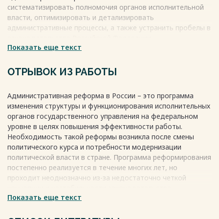
Заключение..................................................................................................40
систематизировать полномочия органов исполнительной
Список использованных
власти, оптимизировать и детализировать
источников........................................................43
административные процессы, а также устранить пробелы в
Весь текст будет доступен
после покупки
законодательстве Российской Федерации.
Показать еще текст
Административные регламенты на сегодняшний день
являются важными нормативными правовыми актами,
которые регулируют внутреннюю организацию органов
ОТРЫВОК ИЗ РАБОТЫ
исполнительной власти, процедуры исполнения
государственных и муниципальных функций, а также
Административная реформа в России – это программа
предоставления государственных и муниципальных услуг.
изменения структуры и функционирования исполнительных
Весь текст будет доступен
после покупки
органов государственного управления на федеральном
уровне в целях повышения эффективности работы.
Необходимость такой реформы возникла после смены
политического курса и потребности модернизации
политической власти в стране. Программа реформирования
постепенно реализуется в течение многих лет, но
проходит неоднозначно из-за недостаточно четкой
концепции и нестабильности законодательства.
Показать еще текст
Предпосылками административной реформы являются
анализ качества доступности услуг государства для
населения, оценка надзорных мероприятий и их