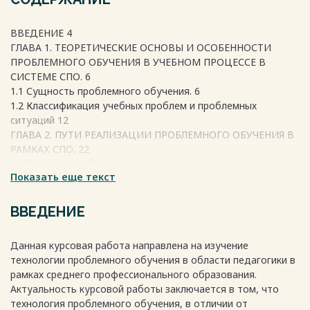
ВВЕДЕНИЕ 4
ГЛАВА 1. ТЕОРЕТИЧЕСКИЕ ОСНОВЫ И ОСОБЕННОСТИ
ПРОБЛЕМНОГО ОБУЧЕНИЯ В УЧЕБНОМ ПРОЦЕССЕ В
СИСТЕМЕ СПО. 6
1.1 Сущность проблемного обучения. 6
1.2 Классификация учебных проблем и проблемных
ситуаций 12
ГЛАВА 2. ПУТИ РЕАЛИЗАЦИИ ПРОБЛЕМНОГО ОБУЧЕНИЯ В
РАМКАХ СПО. 22
1.1 Функции проблемного обучения. 22
Показать еще текст
1.2 Актуальные приемы применения проблемного обучения
на информационных дисциплинах. 29
ЗАКЛЮЧЕНИЕ 33
ВВЕДЕНИЕ
СПИСОК ЛИТЕРАТУРЫ 35
Данная курсовая работа направлена на изучение
технологии проблемного обучения в области педагогики в
Весь текст будет доступен
после покупки
рамках среднего профессионального образования.
Актуальность курсовой работы заключается в том, что
технология проблемного обучения, в отличии от