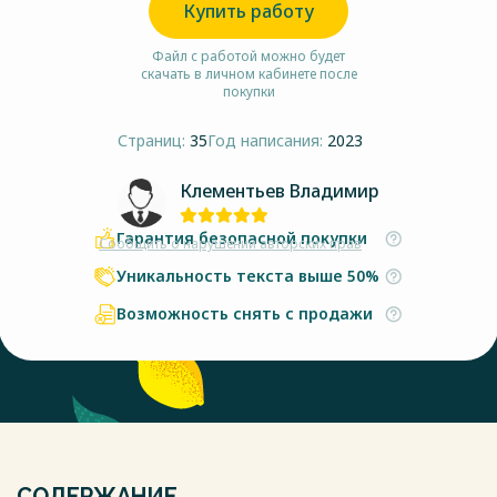
Купить работу
Файл с работой можно будет
скачать в личном кабинете после
покупки
Страниц:
35
Год написания:
2023
Клементьев Владимир
Гарантия безопасной покупки
Сообщить о нарушении авторских прав
Уникальность текста выше 50%
Возможность снять с продажи
СОДЕРЖАНИЕ