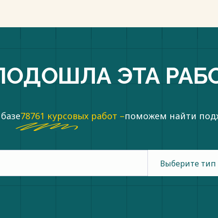
ПОДОШЛА ЭТА РАБ
 базе
78761 курсовых работ –
поможем найти по
Выберите тип