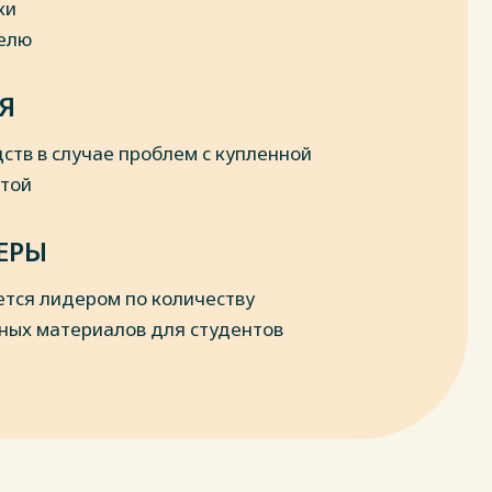
ки
делю
Я
ств в случае проблем с купленной
отой
ЕРЫ
ется лидером по количеству
ных материалов для студентов