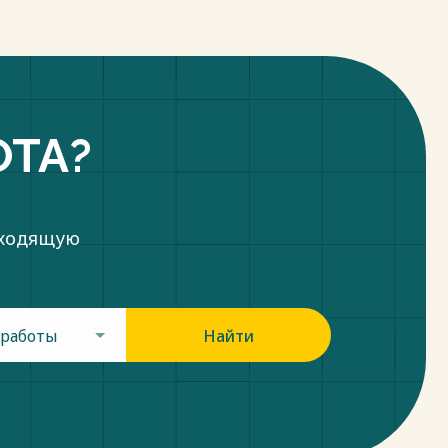
ОТА?
дходящую
 работы
Найти