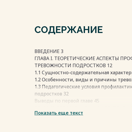
СОДЕРЖАНИЕ
ВВЕДЕНИЕ 3
ГЛАВА I. ТЕОРЕТИЧЕСКИЕ АСПЕКТЫ П
ТРЕВОЖНОСТИ ПОДРОСТКОВ 12
1.1 Cущностно-содержательная характер
1.2 Особенности, виды и причины трев
1.3 Педагогические условия профилакти
подростков 32
Выводы по первой главе 45
ГЛАВА II. ПЕДАГОГИЧЕСКОЕ ОБЕСПЕЧ
Показать еще текст
ТРЕВОЖНОСТИ ПОДРОСТКОВ 47
2.1 Организация и методики исследован
2.2. Особенности профилактики и прео