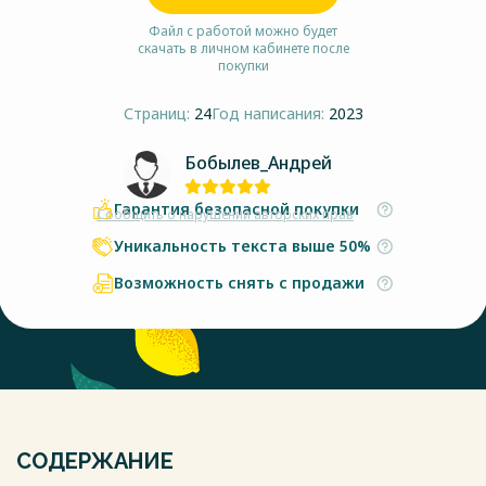
Файл с работой можно будет
скачать в личном кабинете после
покупки
Страниц:
24
Год написания:
2023
Бобылев_Андрей
Гарантия безопасной покупки
Сообщить о нарушении авторских прав
Уникальность текста выше 50%
Возможность снять с продажи
СОДЕРЖАНИЕ