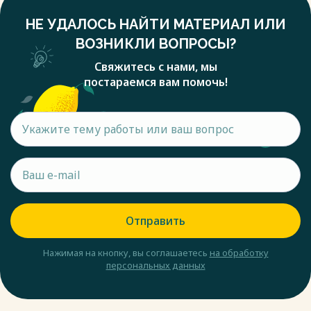
человеческого организма и приводит к значительным
НЕ УДАЛОСЬ НАЙТИ МАТЕРИАЛ ИЛИ
неблагоприятным изменениям. Психическое состояние
человека ухудшается, он становится беспокойным и
ВОЗНИКЛИ ВОПРОСЫ?
потерянным.
Свяжитесь с нами, мы
Человеку, который систематически подвергается
постараемся вам помочь!
негативному влиянию шума, приходится затрачивать на 15
– 25% больше нервно-психических и физических усилий,
чтобы сохранить тот уровень выработки, который был
достигнут при шуме в 65 – 70 дБ и ниже.
Весь текст будет доступен
после покупки
Отправить
Нажимая на кнопку, вы соглашаетесь
на обработку
персональных данных