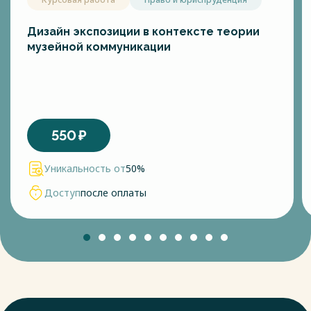
железнодорожного и авиационного. Уже сейчас на главных
магистралях крупных городов уровни шумов превышают 90
дБ и имеют тенденцию к усилению ежегодно, что является
Дизайн экспозиции в контексте теории
наибольшей опасностью, как для окружающей среды, так и
музейной коммуникации
для человека.
2. Виды воздействия шума на человека и защита
На шум разного уровня человеческий организм реагирует
550
₽
по-разному. Чем длительнее воздействие шума на
человека, тем негативнее он влияет на физическое и
Уникальность от
50%
психическое здоровье. Длительное воздействие шума,
уровень которого равен 68 – 92 дБ, становится причиной
Доступ
после оплаты
возникновения определенных заболеваний нервной
системы. Дело в том, что нежелательные и неприятные
для человеческого уха звуки негативно влияют на
вегетативную и центральную нервные системы. Попадая
через волокна слуховых нервов, шумовое раздражение
передается в эти нервные системы. Затем начинает
активно воздействовать на внутренние органы, что
негативно сказывается на функциональном состоянии