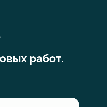
т
товых работ.