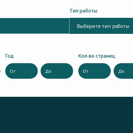
Тип работы
Выберите тип работы
Год
Кол-во страниц
От
До
От
До