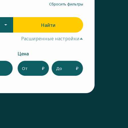
Сбросить фильтры
Найти
Расширенные настройки
Цена
От
₽
До
₽