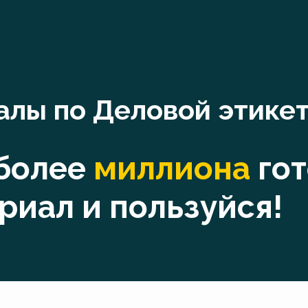
алы по Деловой этике
 более
миллиона
го
риал и пользуйся!