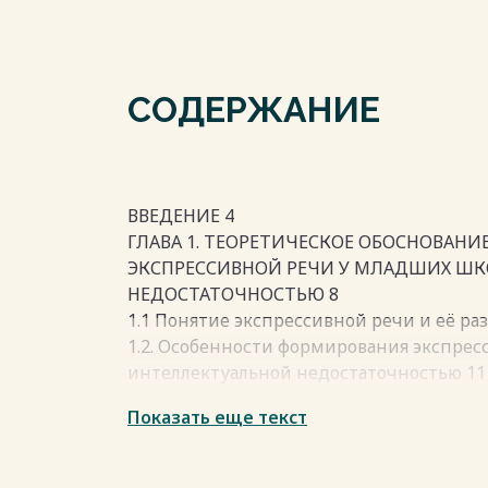
СОДЕРЖАНИЕ
ВВЕДЕНИЕ 4
ГЛАВА 1. ТЕОРЕТИЧЕСКОЕ ОБОСНОВАН
ЭКСПРЕССИВНОЙ РЕЧИ У МЛАДШИХ ШК
НЕДОСТАТОЧНОСТЬЮ 8
1.1 Понятие экспрессивной речи и её ра
1.2. Особенности формирования экспрес
интеллектуальной недостаточностью 11
1.3. Анализ методов формирования эксп
Показать еще текст
младшихшкольников с интеллектуально
ГЛАВА 2. ОРГАНИЗАЦИЯ И СОДЕРЖАНИ
ФОРМИРОВАНИЮ ЭКСПРЕССИВНОЙ РЕЧ