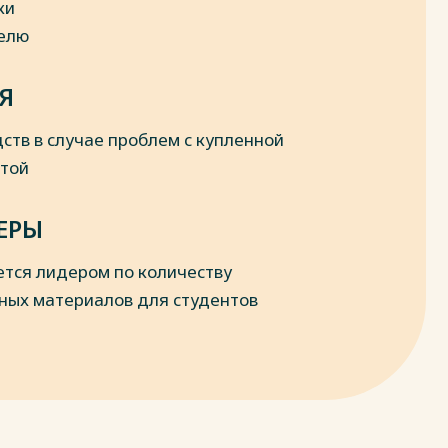
ки
делю
Я
ств в случае проблем с купленной
отой
ЕРЫ
ется лидером по количеству
ных материалов для студентов