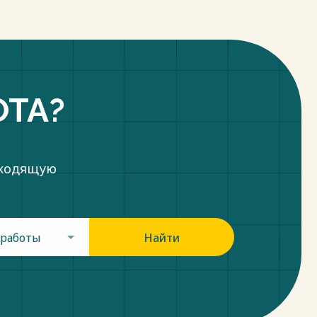
ОТА?
дходящую
 работы
Найти