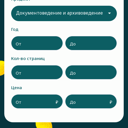
Документоведение и архивоведение
Год
От
До
Кол-во страниц
От
До
Цена
От
₽
До
₽