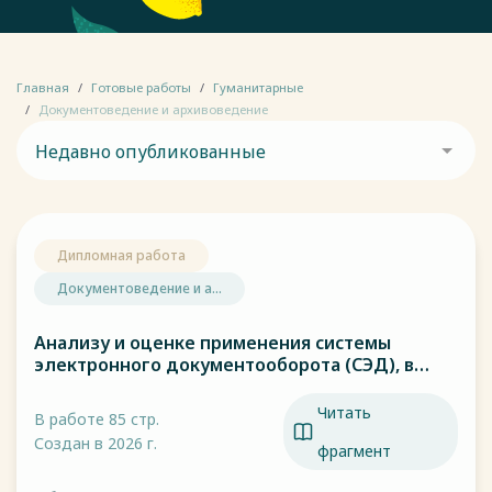
Главная
Готовые работы
Гуманитарные
Документоведение и архивоведение
Недавно опубликованные
Дипломная работа
Документоведение и а...
Анализу и оценке применения системы
электронного документооборота (СЭД), в
частности Единой отраслевой системы
документооборота (ЕОСДО), в
Читать
В работе 85 стр.
управленческом документообороте атомной
Создан в 2026 г.
промышленности России.
фрагмент