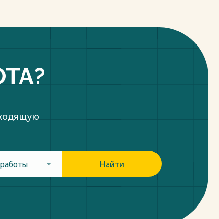
ОТА?
дходящую
 работы
Найти