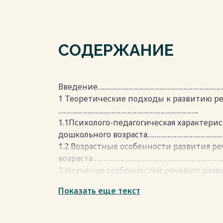
СОДЕРЖАНИЕ
Введение……………………………………………………………...…
1 Теоретические подходы к развитию р
…………………………………………………………………..
1.1Психолого-педагогическая характерис
дошкольного возраста……………………………………
1.2 Возрастные особенности развития р
возраста …………………………………………………………….
2 Изучение особенностей речевого раз
2.1 Обследование речи детей дошкольног
Показать еще текст
2.2 Методы речевого развития у детей-д
Заключение…….………………………………………………
Список использованных источников………