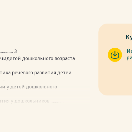
К
И
….... 3
р
ечидетей дошкольного возраста
тика речевого развития детей
…..
ечи у детей дошкольного
.
вития у дошкольников …………
о возраста……….……...…
ошкольников…….. ………...
……………
…………………………..….