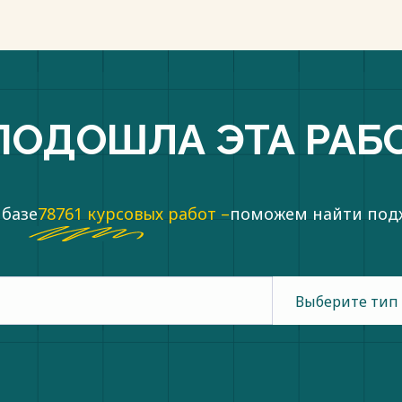
ПОДОШЛА ЭТА РАБ
 базе
78761 курсовых работ –
поможем найти по
Выберите тип