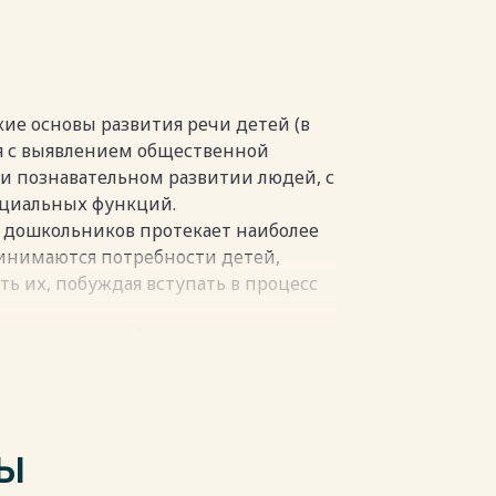
кие основы развития речи детей (в
ся с выявлением общественной
 и познавательном развитии людей, с
циальных функций.
е дошкольников протекает наиболее
принимаются потребности детей,
ь их, побуждая вступать в процесс
ют увлечение общества
тиворечит природе развития
жение и игра. Нарастает
ю часть времени проводят у
7].
ТЫ
пки
пки