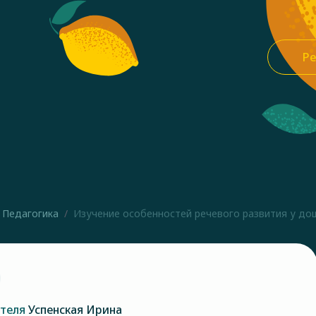
Ре
Педагогика
Изучение особенностей речевого развития у дош
ателя
Успенская Ирина