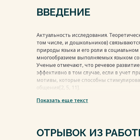
ВВЕДЕНИЕ
6
6
Актуальность исследования. Теоретичес
13
том числе, и дошкольников) связывают
19
природы языка и его роли в социальном
19
многообразием выполняемых языком со
25
Ученые отмечают, что речевое развити
32
эффективно в том случае, если в учет 
34
мотивы, которые способны стимулироват
общения[2, 5, 11].
В настоящее время специалисты отмеча
Показать еще текст
когнитивным развитием детей. Это про
дошкольников,которым свойственны дви
информационный бум,дети значительну
телевизоров, телефонов, планшетов[10, 1
ОТРЫВОК ИЗ РАБО
Весь текст будет доступен
после поку
Весь текст будет доступен
после поку