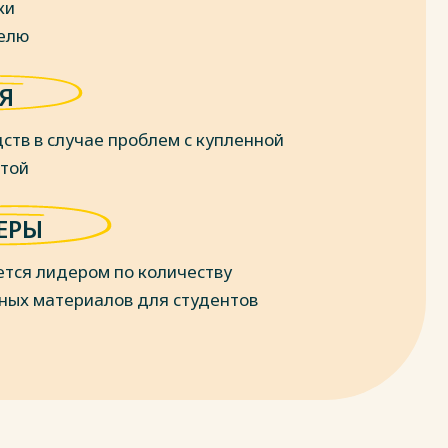
ки
делю
Я
ств в случае проблем с купленной
отой
ЕРЫ
ется лидером по количеству
ных материалов для студентов