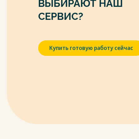
ВЫБИРАЮТ НАШ
возраста / Ерёмкина К.А. // Наука и молодеж
9. Зенова, Т.В. Материалы для подгото
СЕРВИС?
«Школа здоровья» / Т.В. Зенова // Прак
школе. – 2006. - №1. – С.25-28.
10. Казаковцева, Т.С. К вопросу здравот
образовательных учреждениях /Т.С. Казак
Купить готовую работу сейчас
школа». – 2006, - № 4. – С. 68.
11. Казин, Э.М. Научно-методологическ
созданию региональной программы «Обра
Н.Э. Касаткина// Валеология. – 2004. - №4. –
12. Карасева, Т.В. Современные аспект
технологий / Т.В. Карасева // «Начальная шк
13. Кожухова, H.H. Некоторые аспекты 
/ H. H. Кожухова // Дошкольное воспитание.
14. Колесникова М.Г. Здоровьесберегающа
Колесникова // Естествознание в школе. – 2
15. Кудрявцев, В. Т. Развитие двигатель
работа с детьми 2-4 лет В.Т. Кудрявцев, Т