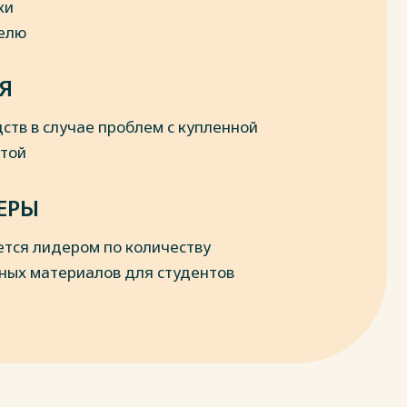
ки
делю
Я
ств в случае проблем с купленной
отой
ЕРЫ
ется лидером по количеству
ных материалов для студентов