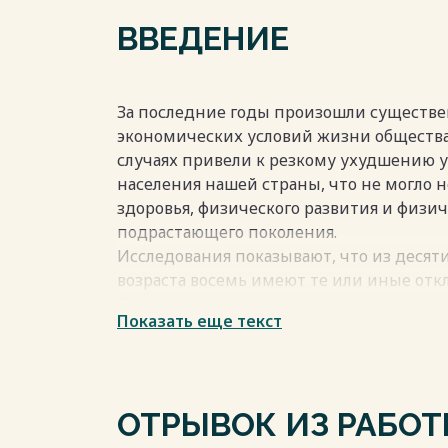
ВВЕДЕНИЕ
Весь текст будет доступен
после поку
За последние годы произошли существ
экономических условий жизни общества
случаях привели к резкому ухудшению 
населения нашей страны, что не могло н
здоровья, физического развития и физи
подрастающего поколения.
Исследования показывают, что из десят
возраста восемь имеют те или иные откл
Причина этого видится в несовершенств
Показать еще текст
мету «Физическая культура» в соответс
товленности. Уже на начальной ступени
воспитать мотивацию и потребность в 
упражнениями, обеспечить физкультурн
ОТРЫВОК ИЗ РАБО
Как известно, наша страна является одно