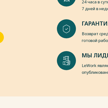
24 часа в сут
ь. – 2021. - № 12 - С. 495-500.
7 дней в не
вки комплексно-целевой программы
тика административной работы в
ГАРАНТИ
ворческой деятельности в
Возврат сред
овцева, Т.Л.Косолапова // «Начальная
готовой раб
ие и организационные подходы к
зование и здоровье» / Э.М. Казин,
МЫ ЛИД
 С.6-10.
ы реализации здоровьесберегающих
LeWork явля
ола». – 2005. - № 11. – С. 75.
опубликован
физического воспитания дошкольников
 – 2010. – С. 52-54.
я деятельность учителя/ М.Г.
005. - №5. – С. 50-55.
ной активности и оздоровительная
.В. Нестерюк// Москва: Детство, 2011.