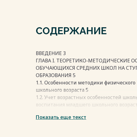
СОДЕРЖАНИЕ
ВВЕДЕНИЕ 3
ГЛАВА I. ТЕОРЕТИКО-МЕТОДИЧЕСКИЕ 
ОБУЧАЮЩИХСЯ СРЕДНИХ ШКОЛ НА СТУ
ОБРАЗОВАНИЯ 5
1.1. Особенности методики физическог
школьного возраста 5
1.2. Учет возрастных особенностей школ
воспитания младшего школьного возраст
1.3. Средства и методы физического вос
Показать еще текст
обучающихся младшего школьного возра
ЗАКЛЮЧЕНИЕ 24
СПИСОК ЛИТЕРАТУРЫ 26