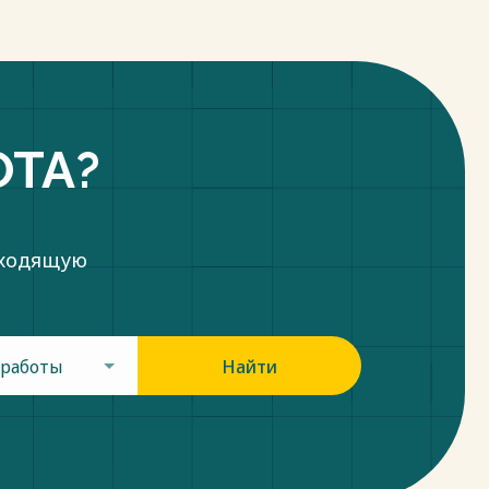
ОТА?
дходящую
 работы
Найти