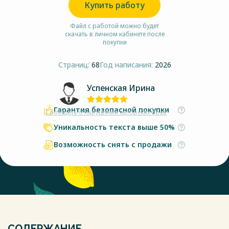
Купить работу
Файл с работой можно будет
скачать в личном кабинете после
покупки
Страниц:
68
Год написания:
2026
Успенская Ирина
Гарантия безопасной покупки
Сообщить о нарушении авторских прав
Уникальность текста выше 50%
Возможность снять с продажи
СОДЕРЖАНИЕ