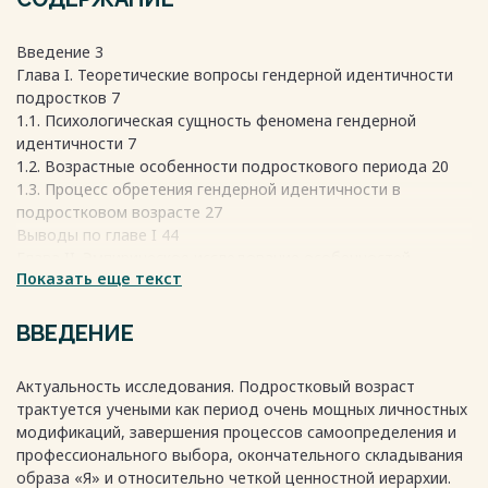
Введение 3
Глава I. Теоретические вопросы гендерной идентичности
подростков 7
1.1. Психологическая сущность феномена гендерной
идентичности 7
1.2. Возрастные особенности подросткового периода 20
1.3. Процесс обретения гендерной идентичности в
подростковом возрасте 27
Выводы по главе I 44
Глава II. Эмпирическое исследование особенностей
Показать еще текст
гендерной идентичности подростков 45
2.1. Организация и методы исследования 45
2.2. Анализ результатов психологического тестирования
ВВЕДЕНИЕ
подростков 48
2.3. Выявление особенностей гендерной идентичности
Актуальность исследования. Подростковый возраст
испытуемых 54
трактуется учеными как период очень мощных личностных
Выводы по главе II 58
модификаций, завершения процессов самоопределения и
Заключение 59
профессионального выбора, окончательного складывания
Список литературы 61
образа «Я» и относительно четкой ценностной иерархии.
Приложения 65