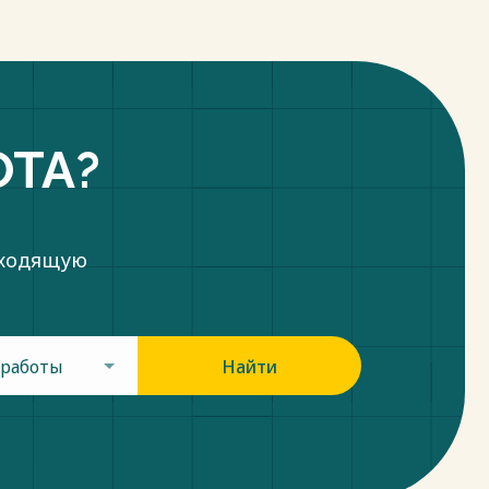
ОТА?
дходящую
 работы
Найти