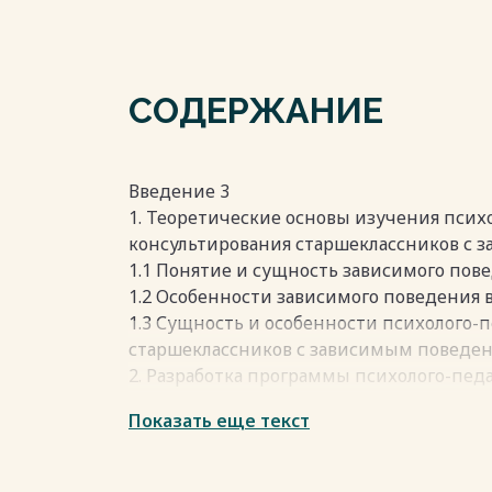
СОДЕРЖАНИЕ
Введение 3
1. Теоретические основы изучения псих
консультирования старшеклассников с 
1.1 Понятие и сущность зависимого пов
1.2 Особенности зависимого поведения в
1.3 Сущность и особенности психолого-
старшеклассников с зависимым поведе
2. Разработка программы психолого-пед
старшеклассников с зависимым поведе
Показать еще текст
2.1 Организация эксперимента и обосно
23
2.2 Разработка и реализация коррекци