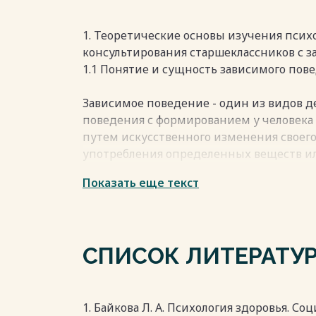
подростков в условиях образовательных
звеном: практически не используется 
воспитательного процесса в целях пред
1. Теоретические основы изучения псих
зависимостей.
консультирования старшеклассников с
Весь текст будет доступен
после поку
1.1 Понятие и сущность зависимого пов
Зависимое поведение - один из видов д
поведения с формированием у человека 
путем искусственного изменения своего
употребления определенных веществ и
на определенных видах деятельности с
Показать еще текст
интенсивных эмоций" [6, с. 34].
Зависимость можно рассматривать как 
деятельности, порождающую специфическ
7].
СПИСОК ЛИТЕРАТУ
Развитие аддиктивного поведения прои
совершенно безобидное начало, сопро
удовлетворением потребностей. Затем э
нарастающее поведение, которое индиви
1. Байкова Л. А. Психология здоровья. С