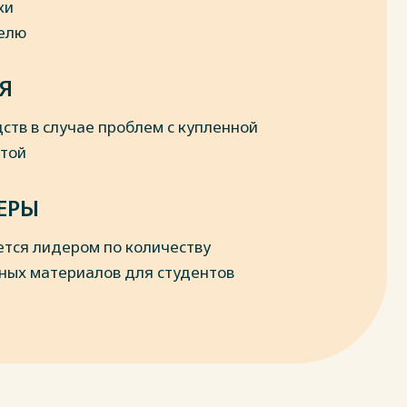
ки
делю
Я
ств в случае проблем с купленной
отой
ЕРЫ
ется лидером по количеству
ных материалов для студентов