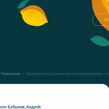
Ре
Психология
Психолого-педагогическое консультирование стар
теля
Бобылев_Андрей