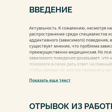
психолого-педагогического консультиро
ВВЕДЕНИЕ
зависимого поведения 30
2.3 Анализ и интерпретация результатов
Заключение 38
Список использованной литературы 39
Актуальность. К сожалению, несмотря 
Приложения 42
распространение среди специалистов 
Весь текст будет доступен
после поку
аддиктивного (зависимого) поведения, 
существует мнение, что проблема завис
преимущественно медицинская. Но псих
зависимого поведения доказывает, что н
психологи в силах дать ответ на главный
чтобы человек не захотел променять н
одурманенный алкоголем и наркотикам
Показать еще текст
реальностью.
Именно поэтому на первый план выходя
педагогической профилактики зависимо
При этом превентивная практика показы
ОТРЫВОК ИЗ РАБО
направление работы по профилактике з