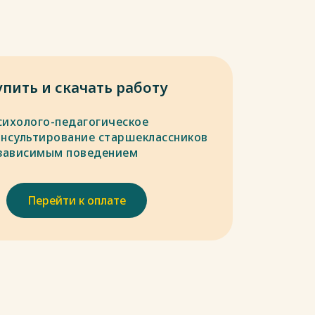
упить и скачать работу
сихолого-педагогическое
онсультирование старшеклассников
 зависимым поведением
Перейти к оплате