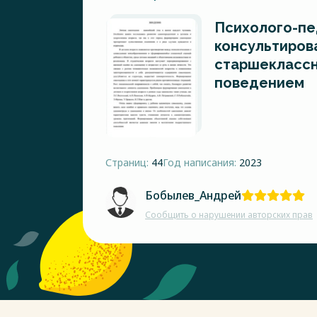
Психолого-пе
консультиров
старшеклассн
поведением
Страниц:
44
Год написания:
2023
Бобылев_Андрей
Сообщить о нарушении авторских прав