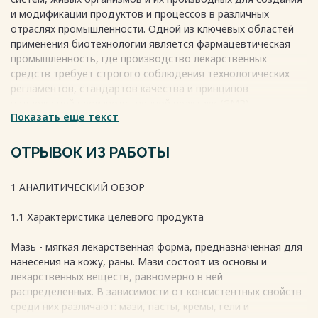
и модификации продуктов и процессов в различных
отраслях промышленности. Одной из ключевых областей
применения биотехнологии является фармацевтическая
промышленность, где производство лекарственных
средств требует строгого соблюдения технологических
регламентов, стандартов качества и принципов
надлежащей производственной практики (GMP).
Показать еще текст
Среди многообразия лекарственных форм значительное
место занимают мягкие лекарственные формы, такие как
мази, кремы и гели. Они широко применяются в
ОТРЫВОК ИЗ РАБОТЫ
медицинской практике благодаря способности
обеспечивать локальное или трансдермальное действие
1 АНАЛИТИЧЕСКИЙ ОБЗОР
активных веществ. В последние годы наблюдается
устойчивая тенденция к расширению ассортимента и
1.1 Характеристика целевого продукта
повышению качества мазевых препаратов, что
обусловлено развитием биофармацевтических
Мазь - мягкая лекарственная форма, предназначенная для
исследований, совершенствованием технологий
нанесения на кожу, раны. Мази состоят из основы и
производства и ростом требований к их эффективности и
лекарственных веществ, равномерно в ней
безопасности.
распределенных. В зависимости от консистентных свойств
среди них различают: мази, пасты, кремы, гели и
Весь текст будет доступен
после покупки