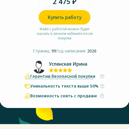
2 475 ₽
Купить работу
Файл с работой можно будет
скачать в личном кабинете после
покупки
Страниц:
99
Год написания:
2026
Успенская Ирина
Гарантия безопасной покупки
Сообщить о нарушении авторских прав
Уникальность текста выше 50%
Возможность снять с продажи