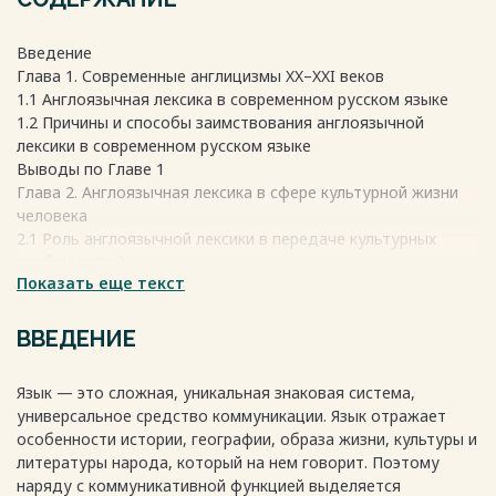
Введение
Глава 1. Современные англицизмы XX–XXI веков
1.1 Англоязычная лексика в современном русском языке
1.2 Причины и способы заимствования англоязычной
лексики в современном русском языке
Выводы по Главе 1
Глава 2. Англоязычная лексика в сфере культурной жизни
человека
2.1 Роль англоязычной лексики в передаче культурных
особенностей
Показать еще текст
2.2 Анализ примеров англоязычной лексики, связанной с
культурными особенностями носителей языка
Выводы по Главе 2
ВВЕДЕНИЕ
Заключение
Список литературы
Язык — это сложная, уникальная знаковая система,
Весь текст будет доступен
после покупки
универсальное средство коммуникации. Язык отражает
особенности истории, географии, образа жизни, культуры и
литературы народа, который на нем говорит. Поэтому
наряду с коммуникативной функцией выделяется