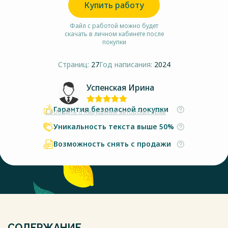
Купить работу
Файл с работой можно будет
скачать в личном кабинете после
покупки
Страниц:
27
Год написания:
2024
Успенская Ирина
Гарантия безопасной покупки
Сообщить о нарушении авторских прав
Уникальность текста выше 50%
Возможность снять с продажи
СОДЕРЖАНИЕ