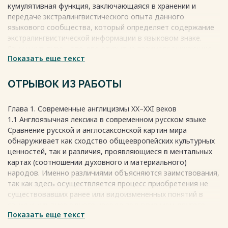
кумулятивная функция, заключающаяся в хранении и
передаче экстралингвистического опыта данного
языкового сообщества, который определяет содержание
экстралингвистической информации в языковом знаке.
Язык и культура – это две открытые взаимопроникающие
Показать еще текст
семиотические системы. Кроме влияния, которое они
оказывают друг на друга, есть внешнее влияние со
стороны других культур и языков, привносящее некий хаос
ОТРЫВОК ИЗ РАБОТЫ
в их органическое взаимодействие. Лексика, связанная с
культурной сферой, включает в себя термины,
Глава 1. Современные англицизмы XX–XXI веков
отражающие различные аспекты культурной жизни
1.1 Англоязычная лексика в современном русском языке
человека, такие как массовая культура, материальная
Сравнение русской и англосаксонской картин мира
культура, мировая культура, мифология, модернизация и
обнаруживает как сходство общеевропейских культурных
другие. Эти термины отражают различные формы
ценностей, так и различия, проявляющиеся в ментальных
культурной деятельности, такие как искусство, литература,
картах (соотношении духовного и материального)
религия и другие, и помогают понимать культурные
народов. Именно различиями объясняются заимствования,
особенности различных обществ.
так как здесь осуществляется процесс приобретения не
Весь текст будет доступен
после покупки
существовавших ранее или видоизмененных понятий в
языке и культуре одного народа под влиянием другого.
Показать еще текст
Оппозиционность духовного – материального
обозначилась с разделением христианских конфессий в