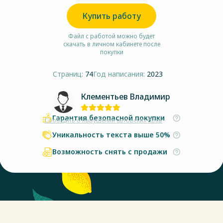
Купить работу
Файл с работой можно будет
скачать в личном кабинете после
покупки
Страниц:
74
Год написания:
2023
Клементьев Владимир
Гарантия безопасной покупки
Сообщить о нарушении авторских прав
Уникальность текста выше 50%
Возможность снять с продажи