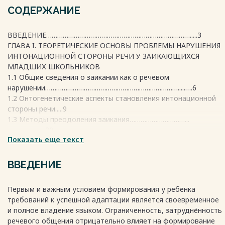
СОДЕРЖАНИЕ
ВВЕДЕНИЕ…………………………………………………………………….....3
ГЛАВА I. ТЕОРЕТИЧЕСКИЕ ОСНОВЫ ПРОБЛЕМЫ НАРУШЕНИЯ
ИНТОНАЦИОННОЙ СТОРОНЫ РЕЧИ У ЗАИКАЮЩИХСЯ
МЛАДШИХ ШКОЛЬНИКОВ
1.1 Общие сведения о заикании как о речевом
нарушении……………………………………………………………….....….6
1.2 Онтогенетические аспекты становления интонационной
стороны речи.....9
1.3 Методы преодоления заикания…………………………...
………………...20
Показать еще текст
1.4 Психолого-педагогическая характеристика младшего
школьника...…….23
ГЛАВА II. ЭКСПЕРИМЕНТАЛЬНОЕ ИЗУЧЕНИЕ
ВВЕДЕНИЕ
ИНТОНАЦИОННОЙ СТОРОНЫ РЕЧИ У ДЕТЕЙ МЛАДШЕГО
ШКОЛЬНОГО ВОЗРАСТА, СТРАДАЮЩИХ ЗАИКАНИЕМ
Первым и важным условием формирования у ребенка
2.1. Организация обследования интонационной стороны
требований к успешной адаптации является своевременное
речи заикающихся младших
и полное владение языком. Ограниченность, затруднённость
школьников……………………………………………………………27
речевого общения отрицательно влияет на формирование
2.2 Содержание обследования интонационной стороны речи