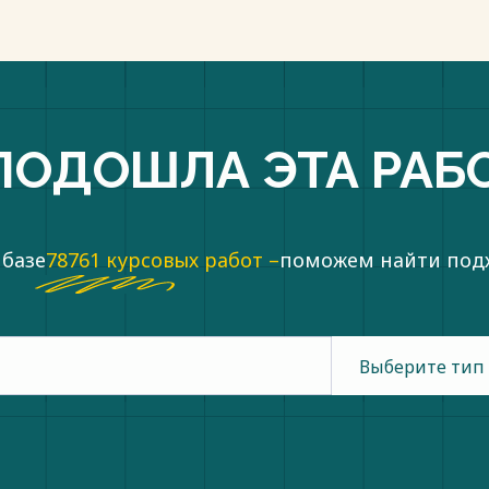
 гастрономических и кондитерских
фруктов.
представляет собой следующую
ПОДОШЛА ЭТА РАБ
 базе
78761 курсовых работ –
поможем найти по
ольственных товаров из кладовой
н в таблице 3.
Выберите тип
Назначение помещения Условия
 круп, чая, кофе +18+22