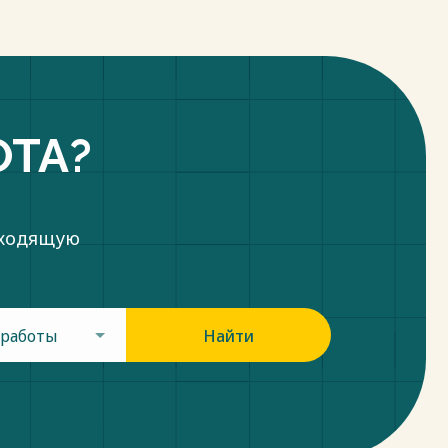
ОТА?
дходящую
 работы
Найти