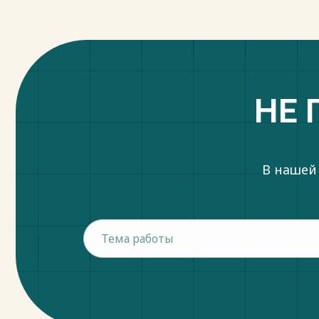
- охлаждаемая камера для мяса;
- охлаждаемая камера для птицы, рыбы,
товаров;
- кладовая для овощей;
- охлаждаемая камера для мяса, овощей, 
В целом комплекс складских операций 
НЕ 
последовательность:
· разгрузка транспорта;
· приемка товаров;
· размещение на хранение;
В нашей
· внутри складское перемещение грузов.
Пример документа на получение продов
приведен в приложении Д.
Перечень складских помещений приведе
Таблица 3 - Складские помещения
Наименование помещений Площадь м2 
хранения Со
Кладовая сыпучих продуктов 10 Хранение