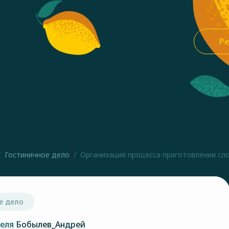
Ре
Гостиничное дело
Организация процесса приготовления сло
е дело
теля
Бобылев_Андрей