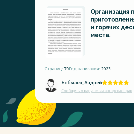
Организация 
приготовлени
и горячих дес
места.
Страниц:
70
Год написания:
2023
Бобылев_Андрей
Сообщить о нарушении авторских прав