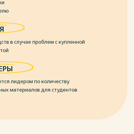
ки
делю
Я
ств в случае проблем с купленной
отой
ЕРЫ
ется лидером по количеству
ных материалов для студентов