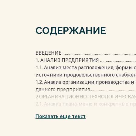
СОДЕРЖАНИЕ
ВВЕДЕНИЕ …………………………………………………………
1. АНАЛИЗ ПРЕДПРИЯТИЯ ………………………………
1.1. Анализ места расположения, формы 
источники продовольственного снабже
1.2. Анализ организации производства 
данного предприятия…………………………………
2.ОРГАНИЗАЦИОННО-ТЕХНОЛОГИЧЕСКАЯ ЧАСТЬ….…
2.1. Анализ плана-меню и конкретные 
по усовершенствованию………………………………………
Показать еще текст
2.2. Рецептура и технологический проце
приготовления блюд (изделий)…………………
2.3. Расчет сырья. Составление сводно-пр