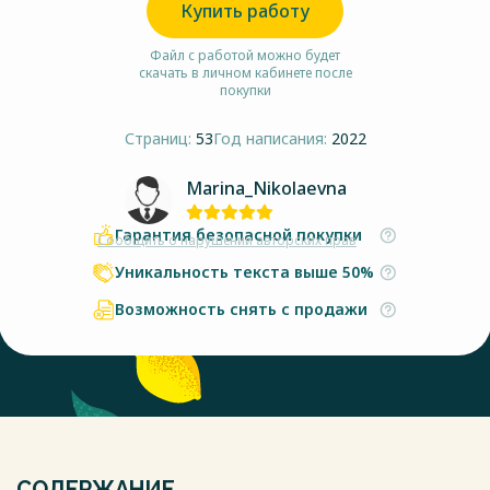
Купить работу
Файл с работой можно будет
скачать в личном кабинете после
покупки
Страниц:
53
Год написания:
2022
Marina_Nikolaevna
Гарантия безопасной покупки
Сообщить о нарушении авторских прав
Уникальность текста выше 50%
Возможность снять с продажи
СОДЕРЖАНИЕ