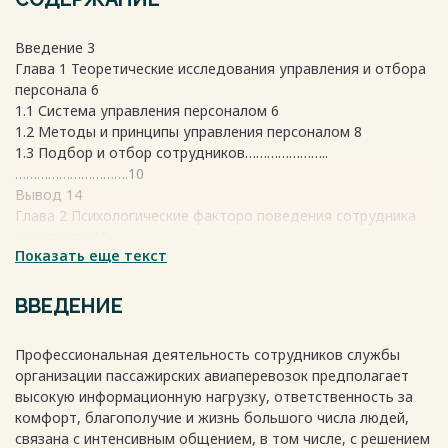
Введение 3
Глава 1 Теоретические исследования управления и отбора
персонала 6
1.1 Система управления персоналом 6
1.2 Методы и принципы управления персоналом 8
1.3 Подбор и отбор сотрудников…………………..
………………………….10
Вывод 14
Глава 2 Психологические факторо поведения сотрудника
аэропорта 15
Показать еще текст
2.1 Влияние психологии на авиатранспортную
систему……………………15
2.2 Психология личности авиаспециалиста 22
ВВЕДЕНИЕ
2.3Характерологические особенности личности….
…………………………33
Профессиональная деятельность сотрудников службы
Вывод 37
организации пассажирских авиаперевозок предполагает
Глава 3 Содержание стрессоустойчивости как
высокую информационную нагрузку, ответственность за
профессиональные качества сотрудника сферы
комфорт, благополучие и жизнь большого числа людей,
обслуживания пассажиров 39
связана с интенсивным общением, в том числе, с решением
3.1 Понятие психологического стресса