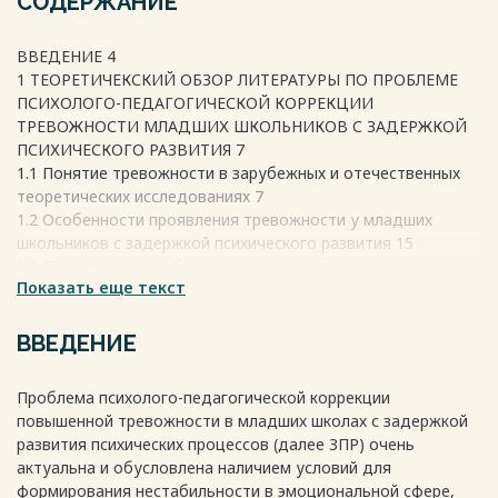
СОДЕРЖАНИЕ
ВВЕДЕНИЕ 4
1 ТЕОРЕТИЧЕКСКИЙ ОБЗОР ЛИТЕРАТУРЫ ПО ПРОБЛЕМЕ
ПСИХОЛОГО-ПЕДАГОГИЧЕСКОЙ КОРРЕКЦИИ
ТРЕВОЖНОСТИ МЛАДШИХ ШКОЛЬНИКОВ С ЗАДЕРЖКОЙ
ПСИХИЧЕСКОГО РАЗВИТИЯ 7
1.1 Понятие тревожности в зарубежных и отечественных
теоретических исследованиях 7
1.2 Особенности проявления тревожности у младших
школьников с задержкой психического развития 15
1.3 Теоретическое обоснование процесса психолого-
Показать еще текст
педагогической коррекции тревожности младших
школьников с задержкой психического развития 23
2 ЭКСПЕРИМЕНТАЛЬНОЕ ИССЛЕДОВАНИЕ ПСИХОЛОГО-
ВВЕДЕНИЕ
ПЕДАГОГИЧЕСКОЙ КОРРЕКЦИИ ТРЕВОЖНОСТИ
МЛАДШИХ ШКОЛЬНИКОВ С ЗАДЕРЖКОЙ ПСИХИЧЕСКОГО
Проблема психолого-педагогической коррекции
РАЗВИТИЯ 34
повышенной тревожности в младших школах с задержкой
2.1 Организация исследования 34
развития психических процессов (далее ЗПР) очень
2.2 Результаты констатирующего этапа исследования 37
актуальна и обусловлена наличием условий для
2.3 Организация проведения программы психолого-
формирования нестабильности в эмоциональной сфере,