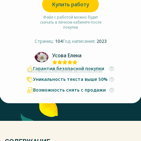
Купить работу
Файл с работой можно будет
скачать в личном кабинете после
покупки
Страниц:
104
Год написания:
2023
Усова Елена
Гарантия безопасной покупки
Сообщить о нарушении авторских прав
Уникальность текста выше 50%
Возможность снять с продажи