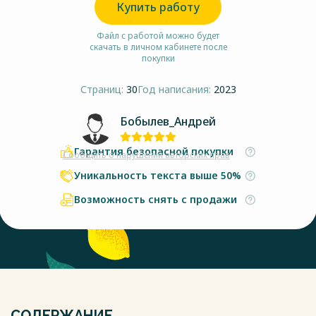
Купить работу
Файл с работой можно будет
скачать в личном кабинете после
покупки
Страниц:
30
Год написания:
2023
Бобылев_Андрей
Гарантия безопасной покупки
Сообщить о нарушении авторских прав
Уникальность текста выше 50%
Возможность снять с продажи
СОДЕРЖАНИЕ