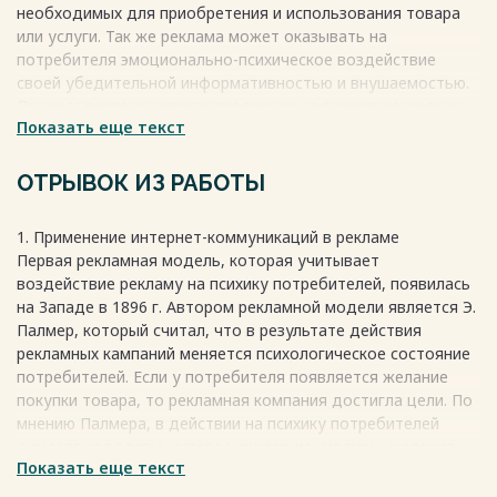
необходимых для приобретения и использования товара
или услуги. Так же реклама может оказывать на
потребителя эмоционально-психическое воздействие
своей убедительной информативностью и внушаемостью.
Процесс рекламы услуги, продукции содержит несколько
Показать еще текст
элементов, эффективность рекламной кампании зависит от
разных причин, к которым относят формы представления
данных, метод рекламного распространения (газеты,
ОТРЫВОК ИЗ РАБОТЫ
телевидение, журналы, другие источники), число, объем,
время выходов в эфир, публикаций. Сегодня процесс
1. Применение интернет-коммуникаций в рекламе
разработки рекламных кампаний представляет собой
Первая рекламная модель, которая учитывает
важное, серьезное мероприятие. Следует отметить, что
воздействие рекламу на психику потребителей, появилась
сейчас реклама достигает хороших показателей в том
на Западе в 1896 г. Автором рекламной модели является Э.
случае, когда включает полный комплекс корректных
Палмер, который считал, что в результате действия
решений. А именно в случае, когда реклама доносится до
рекламных кампаний меняется психологическое состояние
потребителя в качественном виде, с помощью наилучшего
потребителей. Если у потребителя появляется желание
и адекватного размера рекламного носителя, правильно
покупки товара, то рекламная компания достигла цели. По
выбранного времени, места и частоты размещения.
мнению Палмера, в действии на психику потребителей
Весь текст будет доступен
после покупки
существуют этапы: интерес, внимание, мотивы, желания,
Показать еще текст
активность действий. С учетом указанной модели,
проведение рекламных кампаний следует начинать с