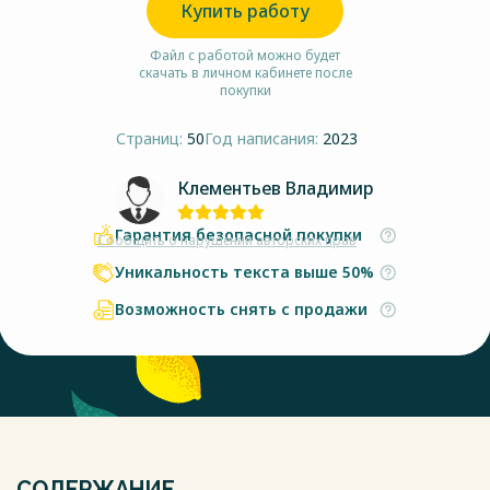
Купить работу
Файл с работой можно будет
скачать в личном кабинете после
покупки
Страниц:
50
Год написания:
2023
Клементьев Владимир
Гарантия безопасной покупки
Сообщить о нарушении авторских прав
Уникальность текста выше 50%
Возможность снять с продажи
СОДЕРЖАНИЕ