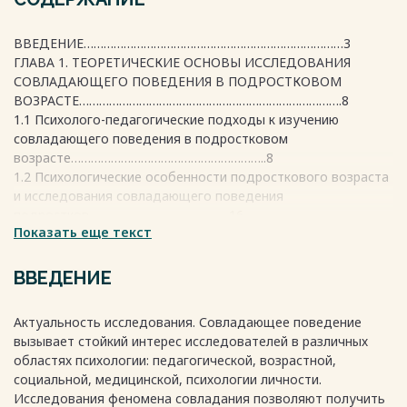
ВВЕДЕНИЕ……………………………………………………………………3
ГЛАВА 1. ТЕОРЕТИЧЕСКИЕ ОСНОВЫ ИССЛЕДОВАНИЯ
СОВЛАДАЮЩЕГО ПОВЕДЕНИЯ В ПОДРОСТКОВОМ
ВОЗРАСТЕ…………………………………………………………………….8
1.1 Психолого-педагогические подходы к изучению
совладающего поведения в подростковом
возрасте…………………………………………………..8
1.2 Психологические особенности подросткового возраста
и исследования совладающего поведения
подростков……………………………………16
Показать еще текст
ГЛАВА 2. ЭКСПЕРИМЕНТАЛЬНОЕ ИССЛЕДОВАНИЕ
ОСОБЕННОСТЕЙ РАЗВИТИЯ СОВЛАДАЮЩЕГО ПОВЕДЕНИЯ
В ПОДРОСТКОВОМ ВОЗРАСТЕ……………………………………………25
ВВЕДЕНИЕ
2.1. Организация, методики и результаты исследования
стратегий совладающего поведения у
Актуальность исследования. Совладающее поведение
подростков……………………………………...25
вызывает стойкий интерес исследователей в различных
2.2. Программа по развитию стратегий совладающего
областях психологии: педагогической, возрастной,
поведения у
социальной, медицинской, психологии личности.
подростков……………………………………………………………………..37
Исследования феномена совладания позволяют получить
ЗАКЛЮЧЕНИЕ………………………………………………………………43