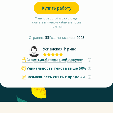
Купить работу
Файл с работой можно будет
скачать в личном кабинете после
покупки
Страниц:
55
Год написания:
2023
Успенская Ирина
Гарантия безопасной покупки
Сообщить о нарушении авторских прав
Уникальность текста выше 50%
Возможность снять с продажи