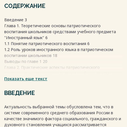
СОДЕРЖАНИЕ
Введение 3
Глава 1. Теоретические основы патриотического
воспитания школьников средствами учебного предмета
"Иностранный язык" 6
1.1 Понятие патриотического воспитания 6
1.2 Роль уроков иностранного языка в патриотическом
воспитании школьников 18
Выводы по главе 1 20
Глава 2. Практические аспекты патриотического
воспитания школьников средствами учебного предмета
Показать еще текст
"Иностранный язык" 22
2.1 Методы и формы патриотического воспитания на
уроках иностранного языка 22
ВВЕДЕНИЕ
2.2 Проблемы патриотического воспитания на уроках
иностранного языка 28
Актуальность выбранной темы обусловлена тем, что в
2.3 Рекомендации по патриотическому воспитанию
системе современного среднего образования России в
школьников средствами учебного предмета "Иностранный
качестве значимого фактора социального, гражданского и
язык" 35
духовного становления учащихся рассматривается
Выводы по главе 2 42